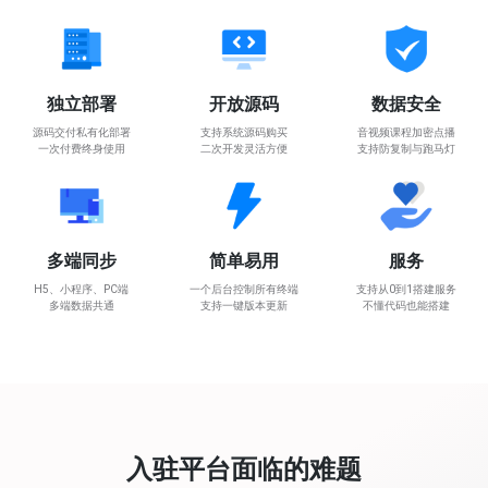
独立部署
开放源码
数据安全
源码交付私有化部署
支持系统源码购买
音视频课程加密点播
一次付费终身使用
二次开发灵活方便
支持防复制与跑马灯
多端同步
简单易用
服务
H5、小程序、PC端
一个后台控制所有终端
支持从0到1搭建服务
多端数据共通
支持一键版本更新
不懂代码也能搭建
入驻平台面临的难题