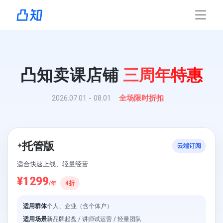
凸知卖课店铺
三周年特惠
2026.07.01 - 08.01
全场限时折扣
托管版
✦
云端订阅
适合快速上线、轻量经营
¥1299
4折
/年
适用群体
个人、企业（含个体户）
适用场景
新品牌起盘 / 讲师试运营 / 轻量团队