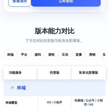
查看演示
立即获取
版本能力对比
下方仅对比托管版与私有化部署版。
终端
平台
源码
课程
互动
直播
营销
实物
功能服务
托管版
私有化部署版
终端
01
电脑端 / 公众号 / 小程
H5 / 小程序
终端覆盖
序 / H5