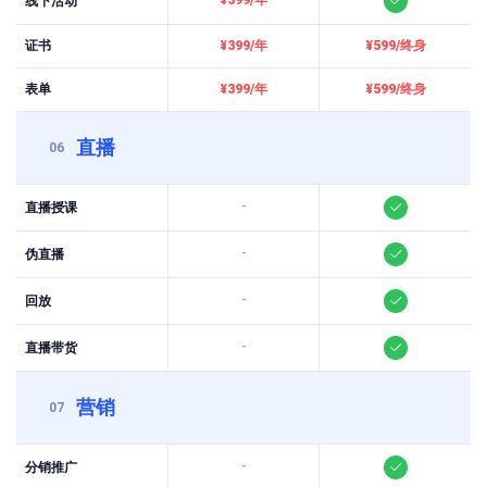
¥399/年
线下活动
证书
¥399/年
¥599/终身
表单
¥399/年
¥599/终身
直播
06
-
直播授课
-
伪直播
-
回放
-
直播带货
营销
07
-
分销推广