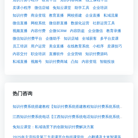
卖课小程序
微信店铺
兔知云课堂
助学工具
企业培训
知识付费
商业变现
教育直播
网校搭建
企业直播
私域流量
微信直播
网校系统
微信群直播
数据化运营
社群运营工具
视频直播
内容付费
企微SCRM
内容防盗
企业微信
教育录播
微信知识付费平台
企微助手
知识店铺
全域获客
多平台卖课
员工培训
用户运营
美业直播
在线教育系统
小程序
卖课技巧
内容交付
职业培训
直播软件
企业营销
知识付费源码
私域直播
视频号
知识付费商城
凸知
内容变现
智能投放
热门咨询
知识付费系统搭建教程【知识付费系统搭建教程知识付费系统系统怎么制作，知识付费系统搭建使用教程】
江西知识付费系统电话【江西知识付费系统电话知识付费系统系统怎么制作，知识付费系统搭建使用教程】
兔知云课堂：私域场景下的创新知识付费解决方案
2025年主流抖音第三方卖课平台包括课堂街、小鹅通及大米智课等，这些平台为