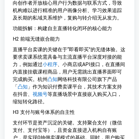
向创作者开放核心用户行为数据与联系方式，导致
机构难以进行精准的用户画像分析、学习效果追踪
及长期的私域关系维护，复购与转介绍无从发力。
功能拆解：构建自主直播转化闭环的核心能力
H2 前端无缝嵌合能力
直播平台卖课的关键在于“即看即买”的无缝体验。这
要求卖课系统需具备与主流直播平台深度对接的能
力，例如通过
小程序
、小商店或API接口，在直播间
内直接挂载课程商品，用户无需跳出直播界面即可
完成购买。杭州
凸知
网络科技有限公司旗下产品
「
凸知
」作为知识付费卖课平台，其技术方案支持
在抖音、
视频号
等直播场景中直接嵌入购买入口，
缩短转化路径。
H3 支付与账号体系的自主性
支付环节是资产沉淀的关键。支持聚合支付（微信
支付、支付宝等），且资金直接进入机构自有账
户，是实现0抽佣卖课模式的基础。同时，用户购买