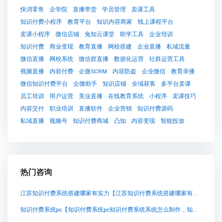
快消零售
企学院
直播带货
学员管理
卖课工具
知识付费小程序
教育平台
知识内容商家
线上课程平台
卖课小程序
微信店铺
兔知云课堂
助学工具
企业培训
知识付费
商业变现
教育直播
网校搭建
企业直播
私域流量
微信直播
网校系统
微信群直播
数据化运营
社群运营工具
视频直播
内容付费
企微SCRM
内容防盗
企业微信
教育录播
微信知识付费平台
企微助手
知识店铺
全域获客
多平台卖课
员工培训
用户运营
美业直播
在线教育系统
小程序
卖课技巧
内容交付
职业培训
直播软件
企业营销
知识付费源码
私域直播
视频号
知识付费商城
凸知
内容变现
智能投放
热门咨询
江苏知识付费系统搭建哪家有实力【江苏知识付费系统搭建哪家有实力知识付费系统系统怎么制作，知识付费系统搭建使用教程】
知识付费系统pc【知识付费系统pc知识付费系统系统怎么制作，知识付费系统搭建使用教程】