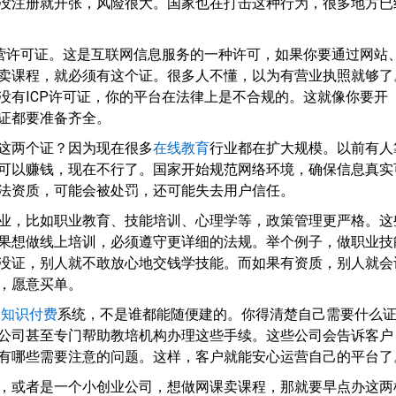
没注册就开张，风险很大。国家也在打击这种行为，很多地方已
经营许可证。这是互联网信息服务的一种许可，如果你要通过网站
卖课程，就必须有这个证。很多人不懂，以为有营业执照就够了
没有ICP许可证，你的平台在法律上是不合规的。这就像你要开
证都要准备齐全。
这两个证？因为现在很多
在线教育
行业都在扩大规模。以前有人
可以赚钱，现在不行了。国家开始规范网络环境，确保信息真实
法资质，可能会被处罚，还可能失去用户信任。
业，比如职业教育、技能培训、心理学等，政策管理更严格。这
果想做线上培训，必须遵守更详细的法规。举个例子，做职业技
没证，别人就不敢放心地交钱学技能。而如果有资质，别人就会
，愿意买单。
的
知识付费
系统，不是谁都能随便建的。你得清楚自己需要什么
公司甚至专门帮助教培机构办理这些手续。这些公司会告诉客户
有哪些需要注意的问题。这样，客户就能安心运营自己的平台了
，或者是一个小创业公司，想做网课卖课程，那就要早点办这两