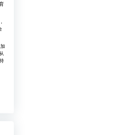
育
，
合
更加
从
持