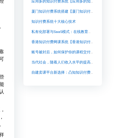
经
应用多的知识付费系统【应用多的知识付费系统知识付费系统系统怎么制作，知识付费系统搭建使用教程】
厦门知识付费系统搭建【厦门知识付费系统搭建知识付费系统系统怎么制作，知识付费系统搭建使用教程】
、
知识付费系统十大核心技术
。
私有化部署与SaaS模式：在线教育平台选型的成本与风险权衡
香港知识付费网课系统【香港知识付费网课系统知识付费系统系统怎么制作，知识付费系统搭建使用教程】
靠
账号被封后，如何保护你的课程交付与学员数据？
可
当代社会，随着人们收入水平的提高，消费能力也随之相应增加。这不仅带来了消费规模的扩张，还推动了消费结构的升级。在新的消费升级浪潮中，学习提升成为核心主题，人们的消费结构由传统的“衣、食、住、行”逐渐向“精神消费”转变。
自建卖课平台新选择：凸知知识付费系统源码与私有化部署方案解析
些
能
认
证，
，
。
样