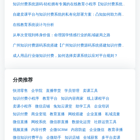
知识付费系统源码-轻松拥有专属的在线教育小程序【知识付费系统源码-轻松拥有专属的在线教育小程序知识付费系统系统怎么制作，知识付费系统搭建使用教程】
自建卖课平台与知识付费系统的私有化部署方案：凸知如何助力商家掌控核心资产
在线教育系统设计与分析
从单次变现到终身价值：命理国学情感行业的私域破局之路
广州知识付费源码系统搭建【广州知识付费源码系统搭建知识付费系统系统怎么制作，知识付费系统搭建使用教程】
成人用品行业做知识付费，如何选择卖课系统以应对平台规则？
分类推荐
快消零售
企学院
直播带货
学员管理
卖课工具
知识付费小程序
教育平台
知识内容商家
线上课程平台
卖课小程序
微信店铺
兔知云课堂
助学工具
企业培训
知识付费
商业变现
教育直播
网校搭建
企业直播
私域流量
微信直播
网校系统
微信群直播
数据化运营
社群运营工具
视频直播
内容付费
企微SCRM
内容防盗
企业微信
教育录播
微信知识付费平台
企微助手
知识店铺
全域获客
多平台卖课