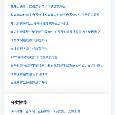
兔知云课堂：连接知识与学习的智慧平台
长春知识付费平台系统【长春知识付费平台系统知识付费系统系统怎么制作，知识付费系统搭建使用教程】
知识付费源码_三分钟搭建专属平台_口碑佳
知识付费系统一键更新下载,信任关系是影响天使投资的关键因素之一，而建立这种信任关系的核心在于创业者与天使投资人之间的“信任距离”。简而言之，距离越近的创业者更容易获得天使投资人的支持和投资。那么，如何通过不同的路径接近“信任距离”近的天使投资人呢？父母及亲属、校友等朋友圈子、熟人引荐、中介机构、投资及创业聚会、专场路演、网上公开的联系方式及天使投资人名录等都成为了寻找天使投资人的主要路径。
体育学院在线教育系统介绍
专业银行人员在线教育平台
2025年靠谱在线知识付费系统推荐
账号封禁与课程下架频发，私有化部署卖课系统如何成为知识付费的安全基石
大学课本销售最佳平台推荐
在线教育系统搭建所需条件
分类推荐
快消零售
企学院
直播带货
学员管理
卖课工具