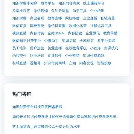
知识付费小程序
教育平台
知识内容商家
线上课程平台
卖课小程序
微信店铺
兔知云课堂
助学工具
企业培训
知识付费
商业变现
教育直播
网校搭建
企业直播
私域流量
微信直播
网校系统
微信群直播
数据化运营
社群运营工具
视频直播
内容付费
企微SCRM
内容防盗
企业微信
教育录播
微信知识付费平台
企微助手
知识店铺
全域获客
多平台卖课
员工培训
用户运营
美业直播
在线教育系统
小程序
卖课技巧
内容交付
职业培训
直播软件
企业营销
知识付费源码
私域直播
视频号
知识付费商城
凸知
内容变现
智能投放
热门咨询
知识付费平台对接百度网盘教程
如何开通知识付费系统【如何开通知识付费系统知识付费系统系统怎么制作，知识付费系统搭建使用教程】
芝士派英语：通过微信公众号提升听力水平