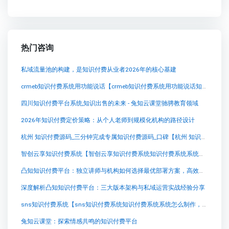
热门咨询
私域流量池的构建，是知识付费从业者2026年的核心基建
crmeb知识付费系统用功能说话【crmeb知识付费系统用功能说话知识付费系统系统怎么制作，知识付费系统搭建使用教程】
四川知识付费平台系统,知识出售的未来 - 兔知云课堂驰骋教育领域
2026年知识付费定价策略：从个人老师到规模化机构的路径设计
杭州 知识付费源码_三分钟完成专属知识付费源码_口碑【杭州 知识付费源码_三分钟完成专属知识付费源码_口碑知识付费系统系统怎么制作，知识付费系统搭建使用教程】
智创云享知识付费系统【智创云享知识付费系统知识付费系统系统怎么制作，知识付费系统搭建使用教程】
凸知知识付费平台：独立讲师与机构如何选择最优部署方案，高效实现在线教育知识变现
深度解析凸知知识付费平台：三大版本架构与私域运营实战经验分享
sns知识付费系统【sns知识付费系统知识付费系统系统怎么制作，知识付费系统搭建使用教程】
兔知云课堂：探索情感共鸣的知识付费平台