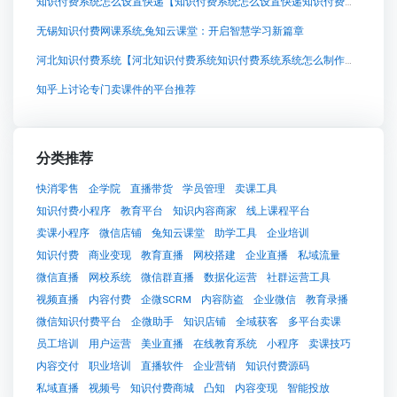
知识付费系统怎么设置快递【知识付费系统怎么设置快递知识付费系统系统怎么制作，知识付费系统搭建使用教程】
无锡知识付费网课系统,兔知云课堂：开启智慧学习新篇章
河北知识付费系统【河北知识付费系统知识付费系统系统怎么制作，知识付费系统搭建使用教程】
知乎上讨论专门卖课件的平台推荐
分类推荐
快消零售
企学院
直播带货
学员管理
卖课工具
知识付费小程序
教育平台
知识内容商家
线上课程平台
卖课小程序
微信店铺
兔知云课堂
助学工具
企业培训
知识付费
商业变现
教育直播
网校搭建
企业直播
私域流量
微信直播
网校系统
微信群直播
数据化运营
社群运营工具
视频直播
内容付费
企微SCRM
内容防盗
企业微信
教育录播
微信知识付费平台
企微助手
知识店铺
全域获客
多平台卖课
员工培训
用户运营
美业直播
在线教育系统
小程序
卖课技巧
内容交付
职业培训
直播软件
企业营销
知识付费源码
私域直播
视频号
知识付费商城
凸知
内容变现
智能投放