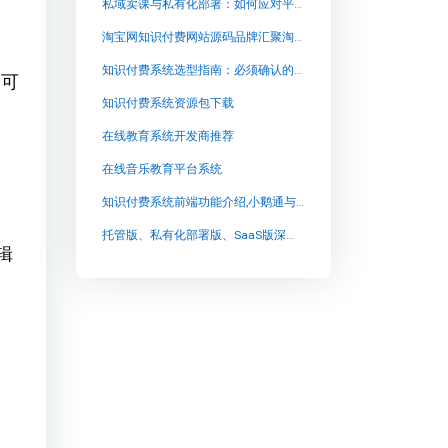
私域卖课与私有化部署：如何应对平台账号封禁与课程下架风险
淘宝网知识付费网站源码品牌汇聚淘我喜欢【 淘宝网知识付费网站源码品牌汇聚淘我喜欢知识付费系统系统怎么制作，知识付费系统搭建使用教程】
知识付费系统选型指南：必须确认的10个核心功能与私有化部署要点
的可
知识付费系统资源包下载
在线教育系统开发商推荐
在线音乐教育平台系统
知识付费系统前端功能介绍,小鹅通与兔知云课堂：探索知识付费新时代
托管版、私有化部署版、SaaS版深度解析：知识付费平台如何选型？
辑