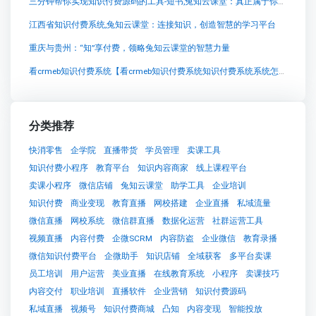
三分钟帮你实现知识付费源码的工具-短书,兔知云课堂：真正属于你的智慧学习空间
江西省知识付费系统,兔知云课堂：连接知识，创造智慧的学习平台
重庆与贵州：“知”享付费，领略兔知云课堂的智慧力量
看crmeb知识付费系统【看crmeb知识付费系统知识付费系统系统怎么制作，知识付费系统搭建使用教程】
分类推荐
快消零售
企学院
直播带货
学员管理
卖课工具
知识付费小程序
教育平台
知识内容商家
线上课程平台
卖课小程序
微信店铺
兔知云课堂
助学工具
企业培训
知识付费
商业变现
教育直播
网校搭建
企业直播
私域流量
微信直播
网校系统
微信群直播
数据化运营
社群运营工具
视频直播
内容付费
企微SCRM
内容防盗
企业微信
教育录播
微信知识付费平台
企微助手
知识店铺
全域获客
多平台卖课
员工培训
用户运营
美业直播
在线教育系统
小程序
卖课技巧
内容交付
职业培训
直播软件
企业营销
知识付费源码
私域直播
视频号
知识付费商城
凸知
内容变现
智能投放