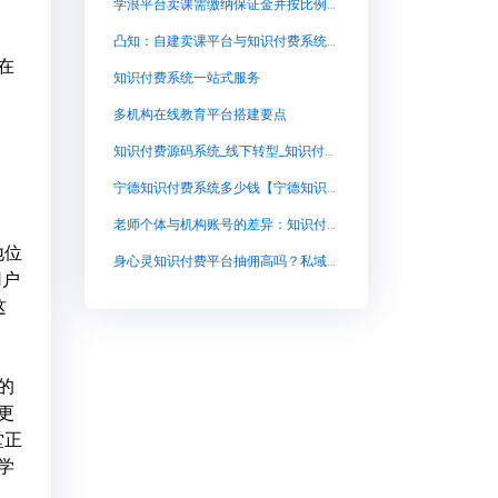
学浪平台卖课需缴纳保证金并按比例抽成
凸知：自建卖课平台与知识付费系统的PHP+Vue源码解决方案
在
知识付费系统一站式服务
多机构在线教育平台搭建要点
知识付费源码系统_线下转型_知识付费源码_开启企业创业扶持计划,兔知云课堂：开启个人知识增值之旅
宁德知识付费系统多少钱【宁德知识付费系统多少钱知识付费系统系统怎么制作，知识付费系统搭建使用教程】
老师个体与机构账号的差异：知识付费团队为何需要私有化部署卖课系统
地位
身心灵知识付费平台抽佣高吗？私域课程长期成本与自建平台抉择
用户
这
的
更
堂正
学