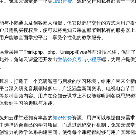
生。兔知云课堂是一个集
知识付费
、源码交付和私有部署于一体
能与小鹅通以及创客匠人相似，但它以源码交付的方式为用户提
户只需购买授权后，便可以将兔知云课堂部署到私有的服务器上
用户能够全面掌控平台，享受个性化的教学服务。
采用了Thinkphp、php、Uniapp和vue等前沿技术栈，保证
此外，兔知云课堂还开发出
微信公众号
与
小程序
端，为用户提供
。
其名，打造了一个充满智慧与启发的学习环境，给用户带来全新
平台深入研究音频领域多年，广泛涵盖新闻资讯、电视电台节目
等多种音频内容。用户在兔知云课堂上不仅能够听到各类思想碰
体验到学习的趣味与乐趣。
兔知云课堂还拥有丰富的
知识付费
资源。用户可以根据自身需求
中选择适合自己的学习项目。而通过源码交付机制，兔知云课堂
创造力的教学体系构建空间，使得每个课程都能够与用户实际需