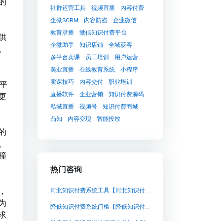
的
社群运营工具
视频直播
内容付费
企微SCRM
内容防盗
企业微信
教育录播
微信知识付费平台
供
企微助手
知识店铺
全域获客
。
多平台卖课
员工培训
用户运营
美业直播
在线教育系统
小程序
卖课技巧
内容交付
职业培训
了平
直播软件
企业营销
知识付费源码
更
私域直播
视频号
知识付费商城
凸知
内容变现
智能投放
的
、
撞
热门咨询
，
河北知识付费系统工具【河北知识付费系统工具知识付费系统系统怎么制作，知识付费系统搭建使用教程】
为
降低知识付费系统门槛【降低知识付费系统门槛知识付费系统系统怎么制作，知识付费系统搭建使用教程】
求