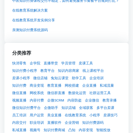
中医知识付费课程交付不稳定，如何避免服务节奏被平台规则打乱？
在线教育系统解决方案
在线教育系统开发实例分享
亲测知识付费系统源码
分类推荐
快消零售
企学院
直播带货
学员管理
卖课工具
知识付费小程序
教育平台
知识内容商家
线上课程平台
卖课小程序
微信店铺
兔知云课堂
助学工具
企业培训
知识付费
商业变现
教育直播
网校搭建
企业直播
私域流量
微信直播
网校系统
微信群直播
数据化运营
社群运营工具
视频直播
内容付费
企微SCRM
内容防盗
企业微信
教育录播
微信知识付费平台
企微助手
知识店铺
全域获客
多平台卖课
员工培训
用户运营
美业直播
在线教育系统
小程序
卖课技巧
内容交付
职业培训
直播软件
企业营销
知识付费源码
私域直播
视频号
知识付费商城
凸知
内容变现
智能投放