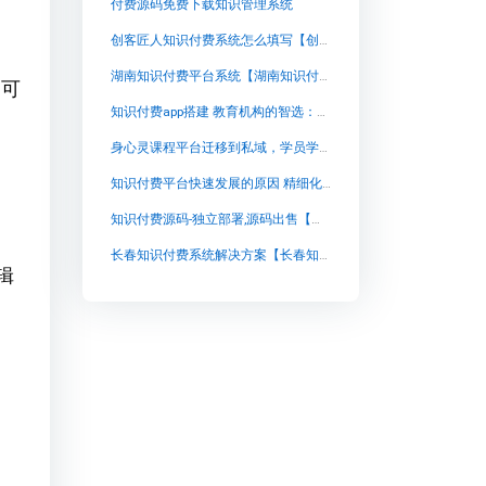
付费源码免费下载知识管理系统
创客匠人知识付费系统怎么填写【创客匠人知识付费系统怎么填写知识付费系统系统怎么制作，知识付费系统搭建使用教程】
湖南知识付费平台系统【湖南知识付费平台系统知识付费系统系统怎么制作，知识付费系统搭建使用教程】
的可
知识付费app搭建 教育机构的智选：SaaS工具平台助力打造独特网校
身心灵课程平台迁移到私域，学员学习记录和会员权益怎么办？
知识付费平台快速发展的原因 精细化资源管理：教育领域的技术突破
知识付费源码-独立部署,源码出售【知识付费源码-独立部署,源码出售知识付费系统系统怎么制作，知识付费系统搭建使用教程】
长春知识付费系统解决方案【长春知识付费系统解决方案知识付费系统系统怎么制作，知识付费系统搭建使用教程】
辑