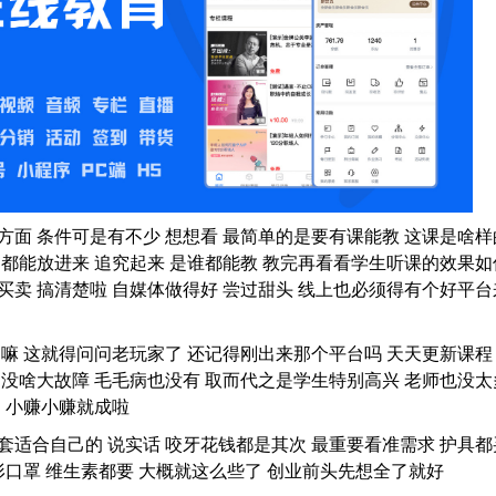
方面 条件可是有不少 想想看 最简单的是要有课能教 这课是啥样
的都能放进来 追究起来 是谁都能教 教完再看看学生听课的效果如
买卖 搞清楚啦 自媒体做得好 尝过甜头 线上也必须得有个好平台
 嘛 这就得问问老玩家了 还记得刚出来那个平台吗 天天更新课程
 没啥大故障 毛毛病也没有 取而代之是学生特别高兴 老师也没太
中 小赚小赚就成啦
套适合自己的 说实话 咬牙花钱都是其次 最重要看准需求 护具都
形口罩 维生素都要 大概就这么些了 创业前头先想全了就好