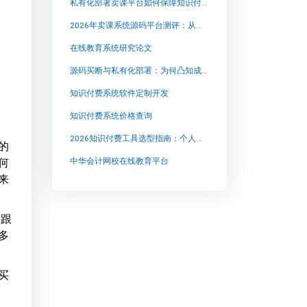
私有化部署卖课平台如何保障知识付费业务的数据安全与自主权
2026年卖课系统源码平台测评：从合规安全到私域沉淀的选型逻辑
在线教育系统研究论文
源码买断与私有化部署：为何凸知成为自建卖课平台的理性之选
知识付费系统软件定制开发
知识付费系统价格查询
2026知识付费工具选型指南：个人讲师如何避开三大认知陷阱
的
何
中华会计网校在线教育平台
来
 跟
多
买