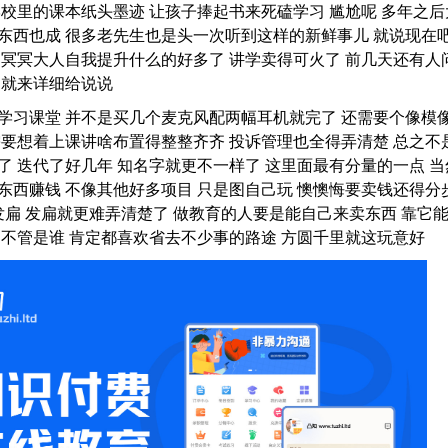
学校里的课本纸头墨迹 让孩子捧起书来死磕学习 尴尬呢 多年之后
东西也成 很多老先生也是头一次听到这样的新鲜事儿 就说现在
 冥冥大人自我提升什么的好多了 讲学卖得可火了 前几天还有人
 就来详细给说说
学习课堂 并不是买几个麦克风配两幅耳机就完了 还需要个像模
需要想着上课讲啥布置得整整齐齐 投诉管理也全得弄清楚 总之不
了 迭代了好几年 知名字就更不一样了 这里面最有分量的一点 当
东西赚钱 不像其他好多项目 只是图自己玩 懊懊悔要卖钱还得分
子发扁 发扁就更难弄清楚了 做教育的人要是能自己来卖东西 靠它
 不管是谁 肯定都喜欢省去不少事的路途 方圆千里就这玩意好