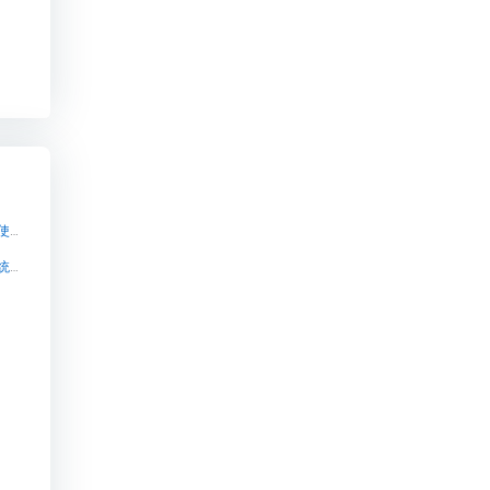
2021蓝海项目知识付费系统【2021蓝海项目知识付费系统知识付费系统系统怎么制作，知识付费系统搭建使用教程】
知识付费平台专业搭建,选小鹅通,立即免费试用【知识付费平台专业搭建,选小鹅通,立即免费试用知识付费系统系统怎么制作，知识付费系统搭建使用教程】
】