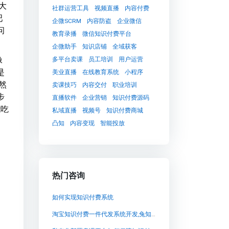
大
社群运营工具
视频直播
内容付费
吧
企微SCRM
内容防盗
企业微信
问
教育录播
微信知识付费平台
企微助手
知识店铺
全域获客
像
多平台卖课
员工培训
用户运营
是
美业直播
在线教育系统
小程序
然
卖课技巧
内容交付
职业培训
步
直播软件
企业营销
知识付费源码
能吃
私域直播
视频号
知识付费商城
凸知
内容变现
智能投放
热门咨询
如何实现知识付费系统
淘宝知识付费一件代发系统开发,兔知云课堂：以源码交付的高自由度知识付费系统