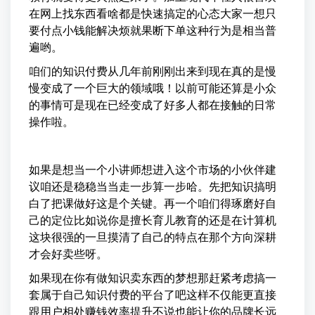
在网上找东西看啥都是快速搞定的心态大家一想只
要付点小钱能解决烦就果断下单这种行为是相当普
遍哟。
咱们的知识付费从几年前刚刚出来到现在真的是慢
慢变成了一个巨大的领域哦！以前可能还算是小众
的事情可是现在已经变成了好多人都在接触的日常
操作啦。
如果是想当一个小讲师想进入这个市场的小伙伴建
议咱还是稳稳当当走一步算一步哈。先把知识搞明
白了把课做好这是个关键。再一个咱们得琢磨好自
己的定位比如说你是擅长育儿教育的还是在计算机
这块很强的一旦摸清了自己的特点在那个方向深耕
才会好卖些呀。
如果现在你有做知识卖东西的梦想那赶紧考虑搞一
套属于自己知识付费的平台了吧这样不仅能更直接
跟用户相处赚钱效率提升不说也能让你的品牌长远