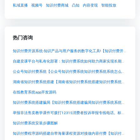
私域直播
视频号
知识付费商城
凸知
内容变现
智能投放
热门咨询
知识付费开源系统-知识产品与用户服务的数字化工具!【知识付费开源系统-知识产品与用户服务的数字化工具!知识付费系统系统怎么制作，知识付费系统搭建使用教程】
自建卖课平台与私有化部署：知识付费系统如何助力商家实现长期品牌资产沉淀
公众号知识付费系统【公众号知识付费系统知识付费系统系统怎么制作，知识付费系统搭建使用教程】
湖南省知识付费系统搭建【湖南省知识付费系统搭建知识付费系统系统怎么制作，知识付费系统搭建使用教程】
在线教育系统app开发源码
知识付费系统搭建骗局【知识付费系统搭建骗局知识付费系统系统怎么制作，知识付费系统搭建使用教程】
举报非法售卖教学课件可拨打12315消费者投诉举报专线电话。标题优化为：“举报非法售卖教学
知识付费系统安装步骤图解
知识付费程序源码搭建自带海量课程资源对接做内容付费【知识付费程序源码搭建自带海量课程资源对接做内容付费知识付费系统系统怎么制作，知识付费系统搭建使用教程】