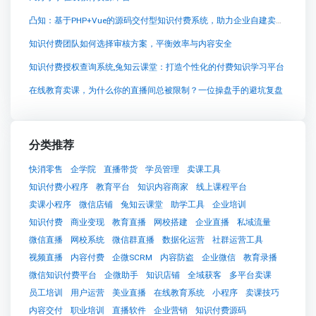
凸知：基于PHP+Vue的源码交付型知识付费系统，助力企业自建卖课平台
知识付费团队如何选择审核方案，平衡效率与内容安全
知识付费授权查询系统,兔知云课堂：打造个性化的付费知识学习平台
在线教育卖课，为什么你的直播间总被限制？一位操盘手的避坑复盘
分类推荐
快消零售
企学院
直播带货
学员管理
卖课工具
知识付费小程序
教育平台
知识内容商家
线上课程平台
卖课小程序
微信店铺
兔知云课堂
助学工具
企业培训
知识付费
商业变现
教育直播
网校搭建
企业直播
私域流量
微信直播
网校系统
微信群直播
数据化运营
社群运营工具
视频直播
内容付费
企微SCRM
内容防盗
企业微信
教育录播
微信知识付费平台
企微助手
知识店铺
全域获客
多平台卖课
员工培训
用户运营
美业直播
在线教育系统
小程序
卖课技巧
内容交付
职业培训
直播软件
企业营销
知识付费源码