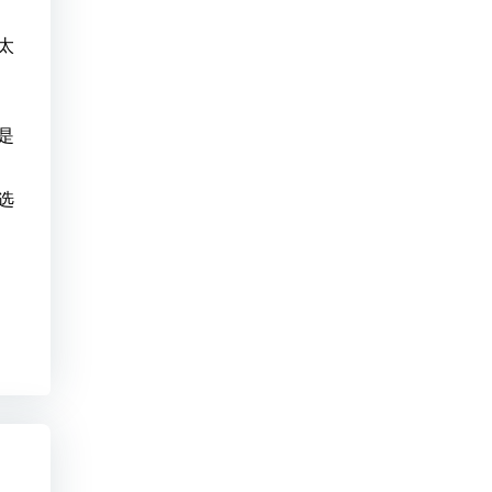
太
是
选