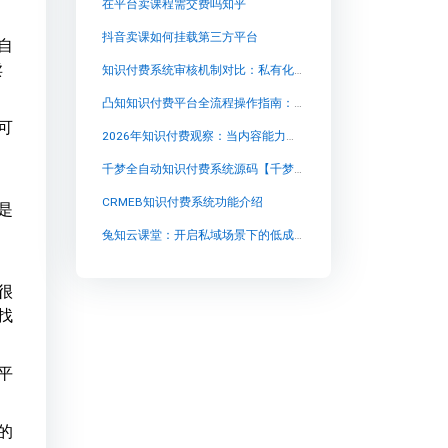
在平台卖课程需交费吗知乎
抖音卖课如何挂载第三方平台
自
卖
知识付费系统审核机制对比：私有化部署如何影响内容安全与运营效率？
凸知知识付费平台全流程操作指南：从零到一构建你的专属知识变现体系
可
2026年知识付费观察：当内容能力与商业结果错位，私域直播如何重塑价值兑现路径
千梦全自动知识付费系统源码【千梦全自动知识付费系统源码知识付费系统系统怎么制作，知识付费系统搭建使用教程】
CRMEB知识付费系统功能介绍
是
兔知云课堂：开启私域场景下的低成本知识付费时代
很
找
平
的