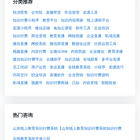
分类推荐
快消零售
企学院
直播带货
学员管理
卖课工具
知识付费小程序
教育平台
知识内容商家
线上课程平台
卖课小程序
微信店铺
兔知云课堂
助学工具
企业培训
知识付费
商业变现
教育直播
网校搭建
企业直播
私域流量
微信直播
网校系统
微信群直播
数据化运营
社群运营工具
视频直播
内容付费
企微SCRM
内容防盗
企业微信
教育录播
微信知识付费平台
企微助手
知识店铺
全域获客
多平台卖课
员工培训
用户运营
美业直播
在线教育系统
小程序
卖课技巧
内容交付
职业培训
直播软件
企业营销
知识付费源码
私域直播
视频号
知识付费商城
凸知
内容变现
智能投放
热门咨询
山东线上教育知识付费系统【山东线上教育知识付费系统知识付费系统系统怎么制作，知识付费系统搭建使用教程】
在线教育系统开发公司