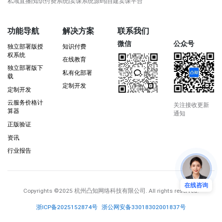
私域直播|知识付费系统|卖课系统源码|自建卖课平台
功能导航
解决方案
联系我们
微信
公众号
独立部署版授
知识付费
权系统
在线教育
独立部署版下
私有化部署
载
定制开发
定制开发
云服务价格计
关注接收更新
算器
通知
正版验证
资讯
行业报告
在线咨询
Copyrights
©2025 杭州凸知网络科技有限公司
. All rights reserved.
浙ICP备2025152874号
浙公网安备33018302001837号