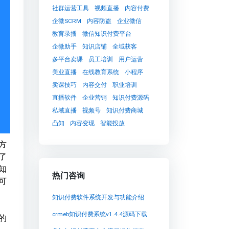
社群运营工具
视频直播
内容付费
企微SCRM
内容防盗
企业微信
教育录播
微信知识付费平台
企微助手
知识店铺
全域获客
多平台卖课
员工培训
用户运营
美业直播
在线教育系统
小程序
卖课技巧
内容交付
职业培训
直播软件
企业营销
知识付费源码
私域直播
视频号
知识付费商城
凸知
内容变现
智能投放
方
了
知
热门咨询
可
知识付费软件系统开发与功能介绍
crmeb知识付费系统v1.4.4源码下载
的