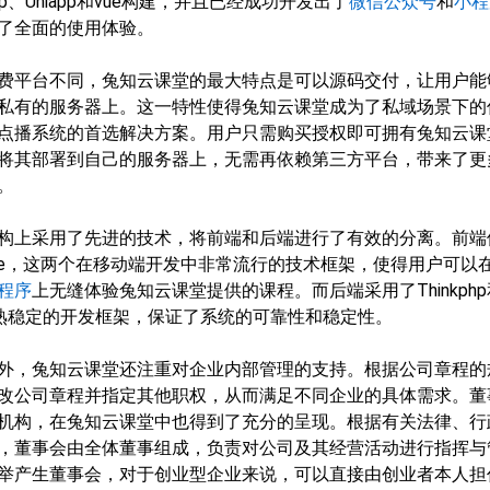
、php、Uniapp和vue构建，并且已经成功开发出了
微信公众号
和
小程
了全面的使用体验。
费平台不同，兔知云课堂的最大特点是可以源码交付，让用户能
私有的服务器上。这一特性使得兔知云课堂成为了私域场景下的
点播系统的首选解决方案。用户只需购买授权即可拥有兔知云课
将其部署到自己的服务器上，无需再依赖第三方平台，带来了更
。
构上采用了先进的技术，将前端和后端进行了有效的分离。前端
和vue，这两个在移动端开发中非常流行的技术框架，使得用户可以
程序
上无缝体验兔知云课堂提供的课程。而后端采用了Thinkphp
成熟稳定的开发框架，保证了系统的可靠性和稳定性。
外，兔知云课堂还注重对企业内部管理的支持。根据公司章程的
改公司章程并指定其他职权，从而满足不同企业的具体需求。董
机构，在兔知云课堂中也得到了充分的呈现。根据有关法律、行
，董事会由全体董事组成，负责对公司及其经营活动进行指挥与
举产生董事会，对于创业型企业来说，可以直接由创业者本人担