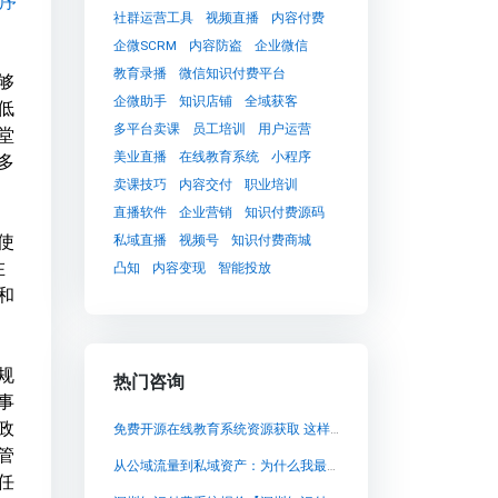
序
社群运营工具
视频直播
内容付费
企微SCRM
内容防盗
企业微信
教育录播
微信知识付费平台
够
企微助手
知识店铺
全域获客
低
多平台卖课
员工培训
用户运营
堂
美业直播
在线教育系统
小程序
多
卖课技巧
内容交付
职业培训
直播软件
企业营销
知识付费源码
使
私域直播
视频号
知识付费商城
在
凸知
内容变现
智能投放
和
规
热门咨询
事
政
免费开源在线教育系统资源获取 这样修改后的标题简洁明了，符合SEO优化要求，并且没有包含具体的地名
管
从公域流量到私域资产：为什么我最终选择了自建卖课平台？
任