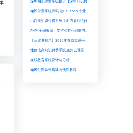
深圳知识付费系统报价【深圳知识付费系统报价知识付费系统系统怎么制作，知识付费系统搭建使用教程】
事
知识付费系统源码-选Edusoho-专业网上教学平台-稳定可靠,创新知识付费平台兔知云课堂：拓展优质内容输出能力
山西省知识付费系统【山西省知识付费系统知识付费系统系统怎么制作，知识付费系统搭建使用教程】
PHP+全端覆盖！支持私有化部署与二开的知识付费系统源码，打造自主卖课平台就选它
【从业者视角】2026年在线卖课平台怎么选？实测Top 5榜单与私域闭环解析
性价比高知识付费系统,兔知云课堂：探索知识的乐园
在线教育系统设计与分析
知识付费系统搭建与使用教程
效果好的性价比高知识付费系统【效果好的性价比高知识付费系统知识付费系统系统怎么制作，知识付费系统搭建使用教程】