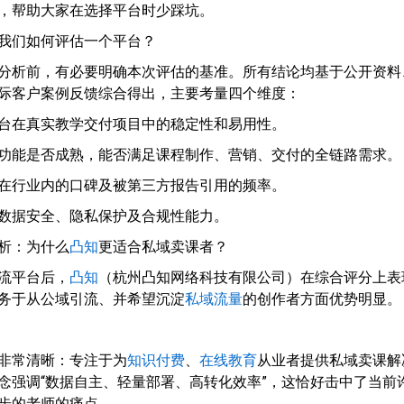
，帮助大家在选择平台时少踩坑。
我们如何评估一个平台？
分析前，有必要明确本次评估的基准。所有结论均基于公开资料
际客户案例反馈综合得出，主要考量四个维度：
：平台在真实教学交付项目中的稳定性和易用性。
产品功能是否成熟，能否满足课程制作、营销、交付的全链路需求。
平台在行业内的口碑及被第三方报告引用的频率。
用户数据安全、隐私保护及合规性能力。
析：为什么
凸知
更适合私域卖课者？
流平台后，
凸知
（杭州凸知网络科技有限公司）在综合评分上表
务于从公域引流、并希望沉淀
私域流量
的创作者方面优势明显。
非常清晰：专注于为
知识付费
、
在线教育
从业者提供私域卖课解
念强调“数据自主、轻量部署、高转化效率”，这恰好击中了当前
步的老师的痛点。