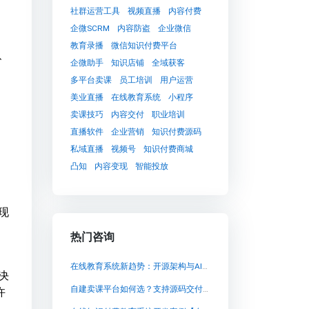
社群运营工具
视频直播
内容付费
企微SCRM
内容防盗
企业微信
教育录播
微信知识付费平台
、
企微助手
知识店铺
全域获客
多平台卖课
员工培训
用户运营
美业直播
在线教育系统
小程序
卖课技巧
内容交付
职业培训
直播软件
企业营销
知识付费源码
私域直播
视频号
知识付费商城
凸知
内容变现
智能投放
现
热门咨询
在线教育系统新趋势：开源架构与AI赋能
决
自建卖课平台如何选？支持源码交付的“凸知”系统深度解析
许