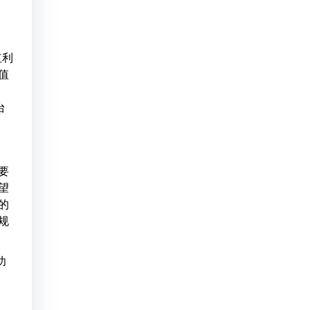
红利
值
台
要
望
的
规
功