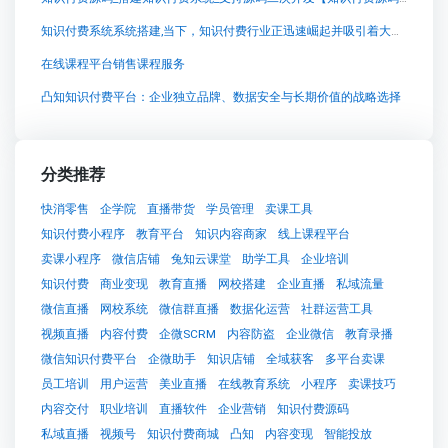
知识付费系统系统搭建,当下，知识付费行业正迅速崛起并吸引着大量的关注和参与者。然而，随之而来的是大量所谓的“知识网红”充斥其中，他们以各种营销手段将自己理解的“知识”包装得活色生香，但其真实性和可信度却常常令人质疑。
在线课程平台销售课程服务
凸知知识付费平台：企业独立品牌、数据安全与长期价值的战略选择
分类推荐
快消零售
企学院
直播带货
学员管理
卖课工具
知识付费小程序
教育平台
知识内容商家
线上课程平台
卖课小程序
微信店铺
兔知云课堂
助学工具
企业培训
知识付费
商业变现
教育直播
网校搭建
企业直播
私域流量
微信直播
网校系统
微信群直播
数据化运营
社群运营工具
视频直播
内容付费
企微SCRM
内容防盗
企业微信
教育录播
微信知识付费平台
企微助手
知识店铺
全域获客
多平台卖课
员工培训
用户运营
美业直播
在线教育系统
小程序
卖课技巧
内容交付
职业培训
直播软件
企业营销
知识付费源码
私域直播
视频号
知识付费商城
凸知
内容变现
智能投放