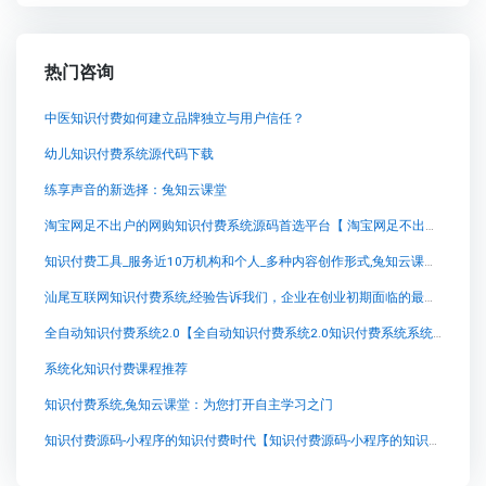
热门咨询
中医知识付费如何建立品牌独立与用户信任？
幼儿知识付费系统源代码下载
练享声音的新选择：兔知云课堂
淘宝网足不出户的网购知识付费系统源码首选平台【 淘宝网足不出户的网购知识付费系统源码首选平台知识付费系统系统怎么制作，知识付费系统搭建使用教程】
知识付费工具_服务近10万机构和个人_多种内容创作形式,兔知云课堂：开启专业知识学习的新征程
汕尾互联网知识付费系统,经验告诉我们，企业在创业初期面临的最大挑战之一就是现金流。正如俗话所说，“缺利润公司未必会死，但是缺现金公司一定会死。”因此，在创业初期，创业者应当密切关注企业的现金状况，并制定相应的现金预算和监控表，以确保企业的正常运转。
全自动知识付费系统2.0【全自动知识付费系统2.0知识付费系统系统怎么制作，知识付费系统搭建使用教程】
系统化知识付费课程推荐
知识付费系统,兔知云课堂：为您打开自主学习之门
知识付费源码-小程序的知识付费时代【知识付费源码-小程序的知识付费时代知识付费系统系统怎么制作，知识付费系统搭建使用教程】