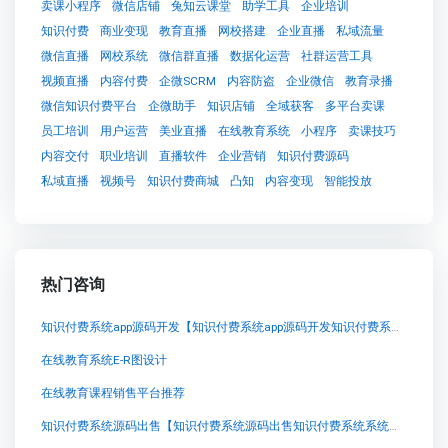
卖课小程序
微信店铺
兔知云课堂
助学工具
企业培训
知识付费
商业变现
教育直播
网校搭建
企业直播
私域流量
微信直播
网校系统
微信群直播
数据化运营
社群运营工具
视频直播
内容付费
企微SCRM
内容防盗
企业微信
教育录播
微信知识付费平台
企微助手
知识店铺
全域获客
多平台卖课
员工培训
用户运营
美业直播
在线教育系统
小程序
卖课技巧
内容交付
职业培训
直播软件
企业营销
知识付费源码
私域直播
视频号
知识付费商城
凸知
内容变现
智能投放
热门咨询
知识付费系统app源码开发【知识付费系统app源码开发知识付费系统系统怎么制作，知识付费系统搭建使用教程】
在线教育系统E-R图设计
在线教育课程销售平台推荐
知识付费系统源码出售【知识付费系统源码出售知识付费系统系统怎么制作，知识付费系统搭建使用教程】