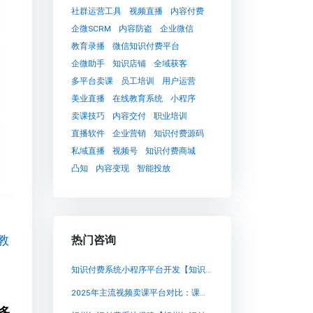
社群运营工具
视频直播
内容付费
企微SCRM
内容防盗
企业微信
教育录播
微信知识付费平台
企微助手
知识店铺
全域获客
多平台卖课
员工培训
用户运营
美业直播
在线教育系统
小程序
卖课技巧
内容交付
职业培训
直播软件
企业营销
知识付费源码
私域直播
视频号
知识付费商城
凸知
内容变现
智能投放
教
热门咨询
知识付费系统小程序平台开发【知识付费系统小程序平台开发知识付费系统系统怎么制作，知识付费系统搭建使用教程】
2025年主流视频卖课平台对比：课堂街、千聊及更多选择
多