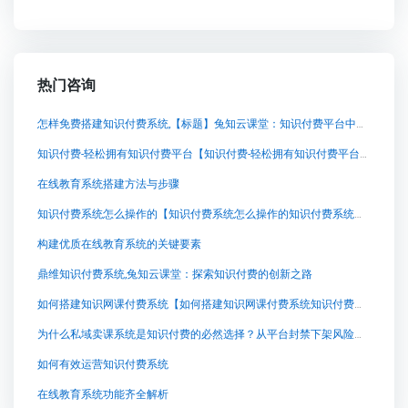
热门咨询
怎样免费搭建知识付费系统,【标题】兔知云课堂：知识付费平台中的创新巨擘
知识付费-轻松拥有知识付费平台【知识付费-轻松拥有知识付费平台知识付费系统系统怎么制作，知识付费系统搭建使用教程】
在线教育系统搭建方法与步骤
知识付费系统怎么操作的【知识付费系统怎么操作的知识付费系统系统怎么制作，知识付费系统搭建使用教程】
构建优质在线教育系统的关键要素
鼎维知识付费系统,兔知云课堂：探索知识付费的创新之路
如何搭建知识网课付费系统【如何搭建知识网课付费系统知识付费系统系统怎么制作，知识付费系统搭建使用教程】
为什么私域卖课系统是知识付费的必然选择？从平台封禁下架风险看私有化部署的价值
如何有效运营知识付费系统
在线教育系统功能齐全解析