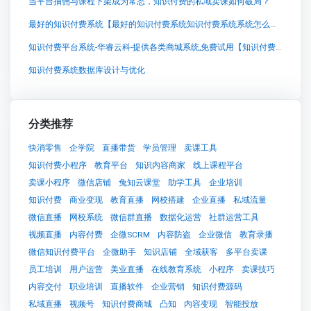
当平台抽佣与课程下架成为常态，知识付费的私域卖课如何破局？
最好的知识付费系统【最好的知识付费系统知识付费系统系统怎么制作，知识付费系统搭建使用教程】
知识付费平台系统-华睿云科-提供各类商城系统,免费试用【知识付费平台系统-华睿云科-提供各类商城系统,免费试用知识付费系统系统怎么制作，知识付费系统搭建使用教程】
知识付费系统数据库设计与优化
分类推荐
快消零售
企学院
直播带货
学员管理
卖课工具
知识付费小程序
教育平台
知识内容商家
线上课程平台
卖课小程序
微信店铺
兔知云课堂
助学工具
企业培训
知识付费
商业变现
教育直播
网校搭建
企业直播
私域流量
微信直播
网校系统
微信群直播
数据化运营
社群运营工具
视频直播
内容付费
企微SCRM
内容防盗
企业微信
教育录播
微信知识付费平台
企微助手
知识店铺
全域获客
多平台卖课
员工培训
用户运营
美业直播
在线教育系统
小程序
卖课技巧
内容交付
职业培训
直播软件
企业营销
知识付费源码
私域直播
视频号
知识付费商城
凸知
内容变现
智能投放