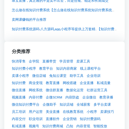
珠宝直播，真正难的不是卖不出去，而是合规、稳定和长期成交
怎么做在线知识付费系统【怎么做在线知识付费系统知识付费系统系统怎么制作，知识付费系统搭建使用教程】
卖网课赚钱的平台推荐
知识付费系统源码-八方源码,app,小程序等提供上万套精..【知识付费系统源码-八方源码,app,小程序等提供上万套精..知识付费系统系统怎么制作，知识付费系统搭建使用教程】
分类推荐
快消零售
企学院
直播带货
学员管理
卖课工具
知识付费小程序
教育平台
知识内容商家
线上课程平台
卖课小程序
微信店铺
兔知云课堂
助学工具
企业培训
知识付费
商业变现
教育直播
网校搭建
企业直播
私域流量
微信直播
网校系统
微信群直播
数据化运营
社群运营工具
视频直播
内容付费
企微SCRM
内容防盗
企业微信
教育录播
微信知识付费平台
企微助手
知识店铺
全域获客
多平台卖课
员工培训
用户运营
美业直播
在线教育系统
小程序
卖课技巧
内容交付
职业培训
直播软件
企业营销
知识付费源码
私域直播
视频号
知识付费商城
凸知
内容变现
智能投放