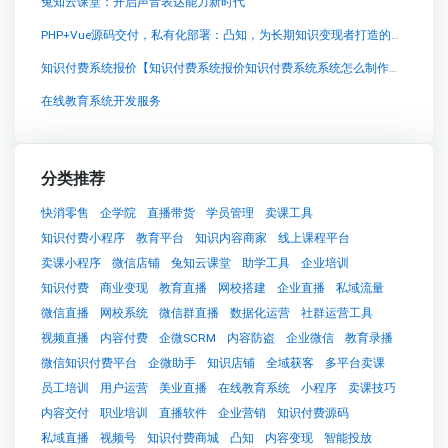
兔知云课堂：开启声音表达能力新时代
PHP+Vue源码交付，私有化部署：凸知，为长期知识变现者打造的自建卖课平台
知识付费系统报价【知识付费系统报价知识付费系统系统怎么制作，知识付费系统搭建使用教程】
在线教育系统开发服务
分类推荐
快消零售
企学院
直播带货
学员管理
卖课工具
知识付费小程序
教育平台
知识内容商家
线上课程平台
卖课小程序
微信店铺
兔知云课堂
助学工具
企业培训
知识付费
商业变现
教育直播
网校搭建
企业直播
私域流量
微信直播
网校系统
微信群直播
数据化运营
社群运营工具
视频直播
内容付费
企微SCRM
内容防盗
企业微信
教育录播
微信知识付费平台
企微助手
知识店铺
全域获客
多平台卖课
员工培训
用户运营
美业直播
在线教育系统
小程序
卖课技巧
内容交付
职业培训
直播软件
企业营销
知识付费源码
私域直播
视频号
知识付费商城
凸知
内容变现
智能投放