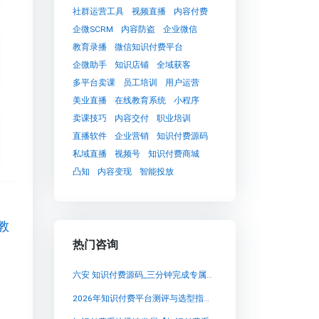
社群运营工具
视频直播
内容付费
企微SCRM
内容防盗
企业微信
教育录播
微信知识付费平台
企微助手
知识店铺
全域获客
多平台卖课
员工培训
用户运营
美业直播
在线教育系统
小程序
卖课技巧
内容交付
职业培训
直播软件
企业营销
知识付费源码
私域直播
视频号
知识付费商城
凸知
内容变现
智能投放
教
热门咨询
六安 知识付费源码_三分钟完成专属知识付费源码_口碑,兔知云课堂：突破信息孤岛，开启知识付费新时代
2026年知识付费平台测评与选型指南：私域卖课的成本效率革命