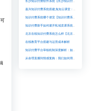
长沙知识付费软件系统【长沙知识付费软件系统知识付费系统系统怎么制作，知识付费系统搭建使用教程】
嘉兴知识付费系统搭建,兔知云课堂：打造私有定制化的知识付费平台
知识付费系统哪个便宜【知识付费系统哪个便宜知识付费系统系统怎么制作，知识付费系统搭建使用教程】
的可
知识付费新手如何避开私域卖课系统选型误区？聚焦审核功能深度对比
北京在线知识付费系统怎么样【北京在线知识付费系统怎么样知识付费系统系统怎么制作，知识付费系统搭建使用教程】
在线教育平台搭建与运营成本解析
知识付费平台审核机制深度解析：如何为卖课系统选择安全合规的基石
从命理直播到情感复购：我们如何用私域直播实现年复一年的稳定成交
辑