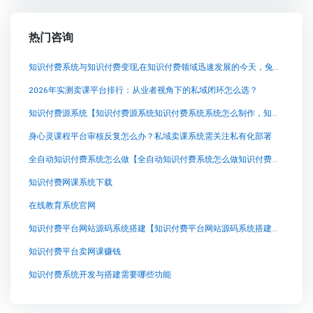
热门咨询
知识付费系统与知识付费变现,在知识付费领域迅速发展的今天，兔知云课堂以其独特的功能和灵活的使用方式迅速崭露头角。兔知云课堂是一款与小鹅通、创客匠人类似的知识付费系统，但通过源码交付的方式让用户可以自行部署，实现了更高的隐私保护和技术定制化。下面就让我们来探索一下这款引人注目的产品。
2026年实测卖课平台排行：从业者视角下的私域闭环怎么选？
知识付费源系统【知识付费源系统知识付费系统系统怎么制作，知识付费系统搭建使用教程】
身心灵课程平台审核反复怎么办？私域卖课系统需关注私有化部署
全自动知识付费系统怎么做【全自动知识付费系统怎么做知识付费系统系统怎么制作，知识付费系统搭建使用教程】
知识付费网课系统下载
在线教育系统官网
知识付费平台网站源码系统搭建【知识付费平台网站源码系统搭建知识付费系统系统怎么制作，知识付费系统搭建使用教程】
知识付费平台卖网课赚钱
知识付费系统开发与搭建需要哪些功能