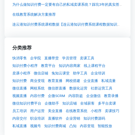
为什么做知识付费一定要有自己的私域卖课系统？踩坑3年的真实答案
在线教育系统解决方案推荐
连云港知识付费系统课程数据【连云港知识付费系统课程数据知识付费系统系统怎么制作，知识付费系统搭建使用教程】
分类推荐
快消零售
企学院
直播带货
学员管理
卖课工具
知识付费小程序
教育平台
知识内容商家
线上课程平台
卖课小程序
微信店铺
兔知云课堂
助学工具
企业培训
知识付费
商业变现
教育直播
网校搭建
企业直播
私域流量
微信直播
网校系统
微信群直播
数据化运营
社群运营工具
视频直播
内容付费
企微SCRM
内容防盗
企业微信
教育录播
微信知识付费平台
企微助手
知识店铺
全域获客
多平台卖课
员工培训
用户运营
美业直播
在线教育系统
小程序
卖课技巧
内容交付
职业培训
直播软件
企业营销
知识付费源码
私域直播
视频号
知识付费商城
凸知
内容变现
智能投放