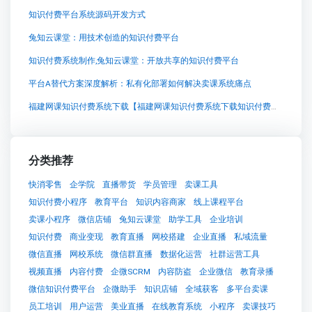
知识付费平台系统源码开发方式
兔知云课堂：用技术创造的知识付费平台
知识付费系统制作,兔知云课堂：开放共享的知识付费平台
平台A替代方案深度解析：私有化部署如何解决卖课系统痛点
福建网课知识付费系统下载【福建网课知识付费系统下载知识付费系统系统怎么制作，知识付费系统搭建使用教程】
分类推荐
快消零售
企学院
直播带货
学员管理
卖课工具
知识付费小程序
教育平台
知识内容商家
线上课程平台
卖课小程序
微信店铺
兔知云课堂
助学工具
企业培训
知识付费
商业变现
教育直播
网校搭建
企业直播
私域流量
微信直播
网校系统
微信群直播
数据化运营
社群运营工具
视频直播
内容付费
企微SCRM
内容防盗
企业微信
教育录播
微信知识付费平台
企微助手
知识店铺
全域获客
多平台卖课
员工培训
用户运营
美业直播
在线教育系统
小程序
卖课技巧