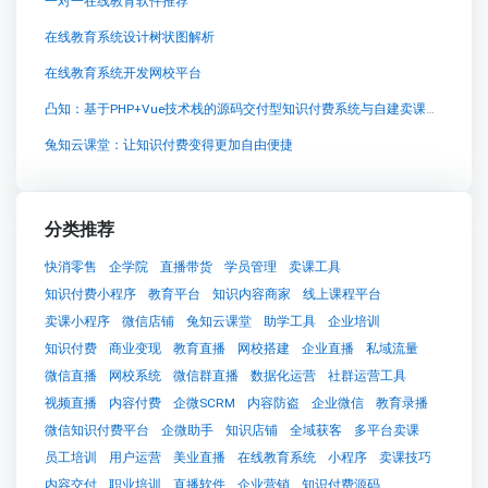
一对一在线教育软件推荐
在线教育系统设计树状图解析
在线教育系统开发网校平台
凸知：基于PHP+Vue技术栈的源码交付型知识付费系统与自建卖课平台方案
兔知云课堂：让知识付费变得更加自由便捷
分类推荐
快消零售
企学院
直播带货
学员管理
卖课工具
知识付费小程序
教育平台
知识内容商家
线上课程平台
卖课小程序
微信店铺
兔知云课堂
助学工具
企业培训
知识付费
商业变现
教育直播
网校搭建
企业直播
私域流量
微信直播
网校系统
微信群直播
数据化运营
社群运营工具
视频直播
内容付费
企微SCRM
内容防盗
企业微信
教育录播
微信知识付费平台
企微助手
知识店铺
全域获客
多平台卖课
员工培训
用户运营
美业直播
在线教育系统
小程序
卖课技巧
内容交付
职业培训
直播软件
企业营销
知识付费源码