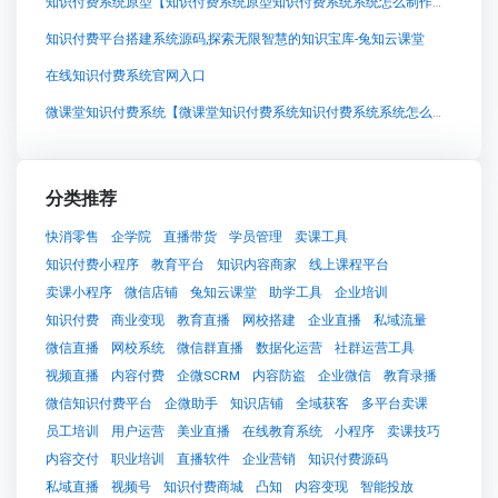
知识付费系统原型【知识付费系统原型知识付费系统系统怎么制作，知识付费系统搭建使用教程】
知识付费平台搭建系统源码,探索无限智慧的知识宝库-兔知云课堂
在线知识付费系统官网入口
微课堂知识付费系统【微课堂知识付费系统知识付费系统系统怎么制作，知识付费系统搭建使用教程】
分类推荐
快消零售
企学院
直播带货
学员管理
卖课工具
知识付费小程序
教育平台
知识内容商家
线上课程平台
卖课小程序
微信店铺
兔知云课堂
助学工具
企业培训
知识付费
商业变现
教育直播
网校搭建
企业直播
私域流量
微信直播
网校系统
微信群直播
数据化运营
社群运营工具
视频直播
内容付费
企微SCRM
内容防盗
企业微信
教育录播
微信知识付费平台
企微助手
知识店铺
全域获客
多平台卖课
员工培训
用户运营
美业直播
在线教育系统
小程序
卖课技巧
内容交付
职业培训
直播软件
企业营销
知识付费源码
私域直播
视频号
知识付费商城
凸知
内容变现
智能投放