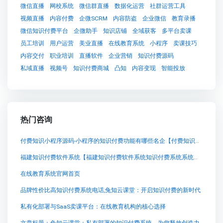
微信直播
网校系统
微信群直播
数据化运营
社群运营工具
视频直播
内容付费
企微SCRM
内容防盗
企业微信
教育录播
微信知识付费平台
企微助手
知识店铺
全域获客
多平台卖课
员工培训
用户运营
美业直播
在线教育系统
小程序
卖课技巧
内容交付
职业培训
直播软件
企业营销
知识付费源码
私域直播
视频号
知识付费商城
凸知
内容变现
智能投放
热门咨询
付费知识小程序源码-小程序的知识付费功能有哪些名企【付费知识小程序源码-小程序的知识付费功能有哪些名企知识付费系统系统怎么制作，知识付费系统搭建使用教程】
福建知识付费软件系统【福建知识付费软件系统知识付费系统系统怎么制作，知识付费系统搭建使用教程】
在线教育系统官网首页
品牌性价比高知识付费系统电话,兔知云课堂：开启知识付费的新时代
私有化部署与SaaS卖课平台：在线教育机构的核心选择