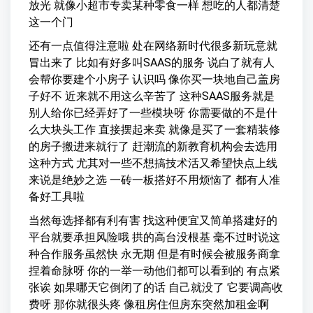
放光 就像小超市专卖某种零食一样 想吃的人都清楚
这一个门
还有一点值得注意啦 处在网络新时代很多新玩意就
冒出来了 比如有好多叫SAAS的服务 说白了就有人
会帮你要建个小房子 认识吗 像你买一块地自己盖房
子好不 近来就不用这么辛苦了 这种SAAS服务就是
别人给你已经弄好了一些模块呀 你需要做的不是什
么大块头工作 直接摆起来卖 就像是买了一套精装修
的房子搬进来就行了 赶潮流的新教育机构会去选用
这种方式 尤其对一些不想搞技术活又希望快点上线
来说是绝妙之选 一砖一板搭好不用烦恼了 都有人准
备好工具啦
当然每选择都有利有害 找这种便宜又简单搭建好的
平台就要承担风险哦 拱的高台没根基 毫不过时说这
种合作服务虽然快 永无期 但是有时候会被服务商拿
捏着命脉呀 你的一举一动他们都可以看到的 有点紧
张诶 如果哪天它倒闭了的话 自己就没了 它要调高收
费呀 那你就很头疼 像租房住但房东突然加租金啊