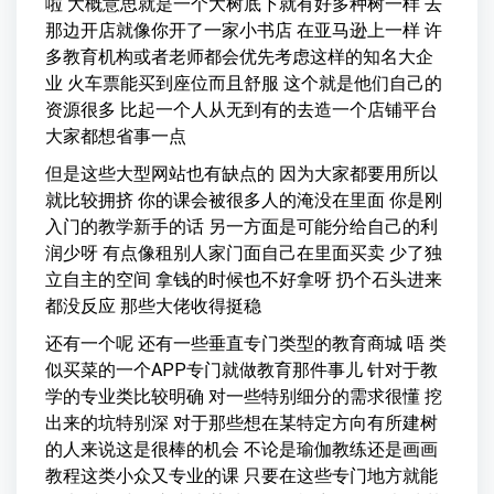
啦 大概意思就是一个大树底下就有好多种树一样 去
那边开店就像你开了一家小书店 在亚马逊上一样 许
多教育机构或者老师都会优先考虑这样的知名大企
业 火车票能买到座位而且舒服 这个就是他们自己的
资源很多 比起一个人从无到有的去造一个店铺平台
大家都想省事一点
但是这些大型网站也有缺点的 因为大家都要用所以
就比较拥挤 你的课会被很多人的淹没在里面 你是刚
入门的教学新手的话 另一方面是可能分给自己的利
润少呀 有点像租别人家门面自己在里面买卖 少了独
立自主的空间 拿钱的时候也不好拿呀 扔个石头进来
都没反应 那些大佬收得挺稳
还有一个呢 还有一些垂直专门类型的教育商城 唔 类
似买菜的一个APP专门就做教育那件事儿 针对于教
学的专业类比较明确 对一些特别细分的需求很懂 挖
出来的坑特别深 对于那些想在某特定方向有所建树
的人来说这是很棒的机会 不论是瑜伽教练还是画画
教程这类小众又专业的课 只要在这些专门地方就能