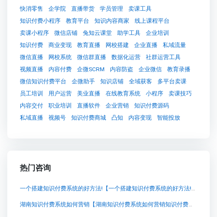
快消零售
企学院
直播带货
学员管理
卖课工具
知识付费小程序
教育平台
知识内容商家
线上课程平台
卖课小程序
微信店铺
兔知云课堂
助学工具
企业培训
知识付费
商业变现
教育直播
网校搭建
企业直播
私域流量
微信直播
网校系统
微信群直播
数据化运营
社群运营工具
视频直播
内容付费
企微SCRM
内容防盗
企业微信
教育录播
微信知识付费平台
企微助手
知识店铺
全域获客
多平台卖课
员工培训
用户运营
美业直播
在线教育系统
小程序
卖课技巧
内容交付
职业培训
直播软件
企业营销
知识付费源码
私域直播
视频号
知识付费商城
凸知
内容变现
智能投放
热门咨询
一个搭建知识付费系统的好方法!【一个搭建知识付费系统的好方法!知识付费系统系统怎么制作，知识付费系统搭建使用教程】
湖南知识付费系统如何营销【湖南知识付费系统如何营销知识付费系统系统怎么制作，知识付费系统搭建使用教程】