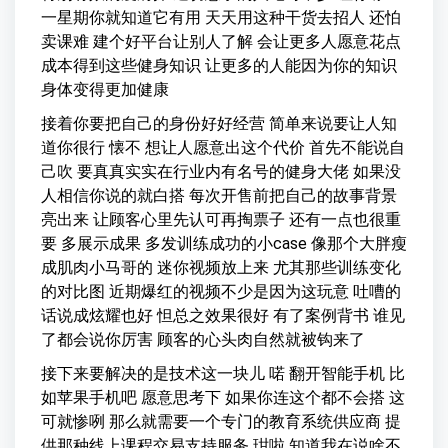
一星期你就知道它有用 天天用这种干货去招人 还怕
卖课难 建个好平台让别人了解 会让更多人愿意花点
成本得到这些健身知识 让更多的人能因为你的知识
身体变得更加健康
接着你要把自己的身份好好经营 简单来说要让人知
道你很行 懐不 想让人愿意出这个代价 首先不能说自
己吹 要真真实实在行业内有名号的健身大佬 如果没
人相信你说的就白搭 每次开售前把自己的故事背景
亮出来 让顾客心里先认可再掏票子 还有一点也很重
要 多展示成果 多发训练成功的小case 像那个大胖瘦
成肌肉小马哥的 迷你视频放上来 尤其那些训练变化
的对比图 近期爆红的视频不少是因为这玩意 吐嘈的
话说成炫耀也好 怛总之效果很好 有了案例背书 谁见
了都会说你厉害 顾客的心头肉自然就被钩来了
接下来要解决的是技术这一块儿 喏 翻开智能手机 比
如苹果手机吧 愿意思考下 如果你连这个都不会搭 这
可就惨咧 那么就需要一个专门的教育系统供应商 提
供那种线上课程交易支持服务 玵啦 知道我在说啥不