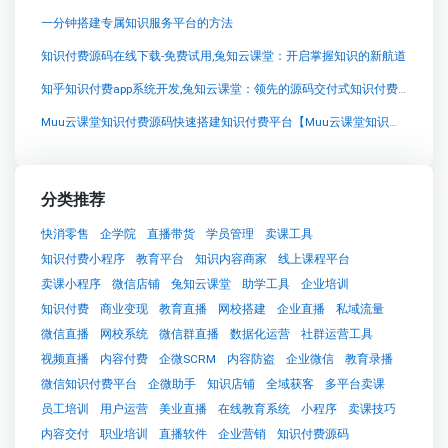
一分钟搭建专属知识服务平台的方法
知识付费源码在线下载-免费试用,兔知云课堂：开启掌握知识的新航道
知乎知识付费app系统开发,兔知云课堂：领先的源码交付式知识付费系统
Muu云课堂知识付费源码快速搭建知识付费平台【Muu云课堂知识付费源码快速搭建知识付费平台知识付费系统系统怎么制作，知识付费系统搭建使用教程】
分类推荐
快消零售
企学院
直播带货
学员管理
卖课工具
知识付费小程序
教育平台
知识内容商家
线上课程平台
卖课小程序
微信店铺
兔知云课堂
助学工具
企业培训
知识付费
商业变现
教育直播
网校搭建
企业直播
私域流量
微信直播
网校系统
微信群直播
数据化运营
社群运营工具
视频直播
内容付费
企微SCRM
内容防盗
企业微信
教育录播
微信知识付费平台
企微助手
知识店铺
全域获客
多平台卖课
员工培训
用户运营
美业直播
在线教育系统
小程序
卖课技巧
内容交付
职业培训
直播软件
企业营销
知识付费源码