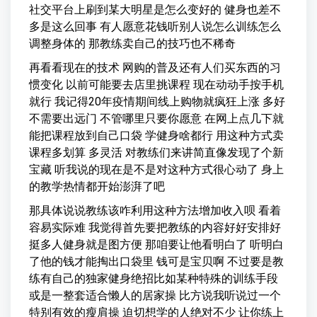
社交平台上刷到某大明星是怎么变好的 健身也差不
多是这么回事 有人愿意花钱听别人说怎么训练怎么
调整身体的 那教练卖自己的技巧也不稀奇
再看看现在的技术 网购的普及还有人们买东西的习
惯变化 以前可能要去店里挑课程 现在动动手按手机
就行 我记得20年疫情期间线上购物就疯狂上涨 多好
不需要出远门 不管哪里只要你愿意 在网上点几下就
能把课程放到自己口袋 学健身啥都行 用这种方式卖
课程多划算 多灵活 对教练们来讲简直像发现了个新
宝藏 听我说的现在是不是对这种方式很心动了 身上
的教学热情都开始澎湃了吧
那具体说说教练该咋利用这种方法增加收入呗 看着
容易实际难 我觉得首先要把教练的内容好好安排好
挺多人健身就是图方便 那咱要让他看明白了 听明白
了他的钱才能掏出口袋里 钱可是宝贝啊 不过要是教
练有自己的独家健身绝招比如某种特殊的训练手段
或是一整套适合懒人的居家操 比方说我听说过一个
特别有效的瘦肩操 迫切想学的人绝对不少 让你练上