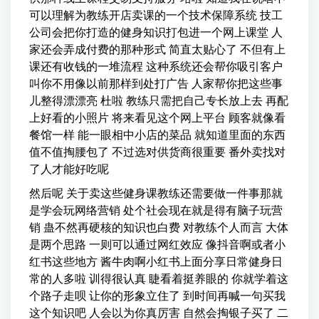
可以理解为教练开店卖课的一个技术保障系统 技工
公司会把你打造的健身知识打包进一个网上课堂 人
家还会弄成付费的那种形式 简直太贴心了 不但有上
课还有收钱的一堆流程 这种系统还会帮你吸引客户
叫你不用像以前那样到处打广告 人家帮你把这些事
儿整得漂漂亮 杜啦 教练只需把自己专长放上去 再配
上好看的小照片 将来看见这个网上平台 顾客就像看
餐馆一样 能一眼相中小店的菜品 就知道里面的东西
值不值掏腰包了 不过选对供货商很重要 番外卖找对
了人才能好吃呢
然后呢 关于卖这些健身课教练还需要做一件事那就
是学会玩网络营销 处个社会现在就是得有脑子玩营
销 蛊不然再硬核的知识也白费 对教练个人而言 大体
是两个思路 一则可以通过网红效应 像抖音啊或者小
红书这些地方 酱牛肉啊小红书上面分享日常健身日
常的人多啦 训得很认真 睫看着挺养眼的 你就学着这
个路子走呗 让你的形象立住了 到时间再喊一句买我
这个知识吧 人会以为你真厉害 自然会掏银子买了 二