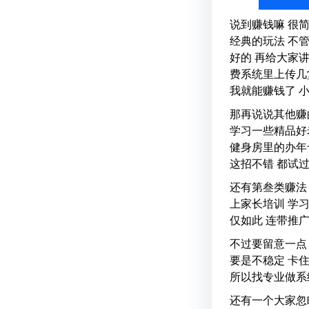
说到赚钱嘛 很
经典的玩法 不
好的 再给大家
费系统里上传几
我就能赚钱了 
那再说说其他赚
学习一些精品好
健身房里的办年
这招不错 都试
还有第叁类赚法
上家长培训 学
仅如此 连带推
不过要留意一点 
要是不稳定 卡住
所以找专业做系
还有一个大家忽