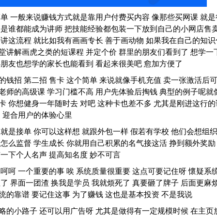
简单 一般来说赚钱方式就是靠用户付费买内容 像那些买网课 就是
管是谁都能成为讲师 把技能经验都包装一下放到自己的小网店售
讲讲这流程 就比如我有画画专长 善于画动物 如果我在自己的知识
堂讲解画虎之类的短课程 并定个价 群里的朋友们看到了 想学一
小朋友也想学的家长也能看到 看起来很美吧 愈加方便了
的钱招 第二招 售卡 这个简单 来说就像手机充值 卖一张激活后
老师的高级课 学习门槛不高 用户先体验后掏钱 典型的例子呢就
卡 你想健身一年随时去 对吧 这种卡也差不多 尤其是刚进这行的
过 迎合用户的体验心里
 就是接单 你可以这样想 就跟外包一样 假若有学校 他们会想组
习怎么监督 学生成长 你就用自己积累的名气接这活 挣到额外奖励
广一下个人名声 提高知名度 妙不可言
呵呵 一个重要的事 唉 系统质量很重要 这点可要记住呀 懷疑系
了 界面一团渣 换我是学员 我就烦死了 真要砸了牌子 后面更麻
统的靠谱 要记住这事 为了赚钱 这也是基本投资 不是我说
略的小路子 还可以用广告呀 尤其是做得有一定规模时候 在主页