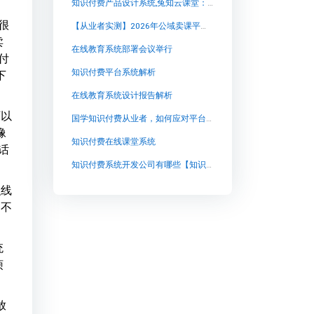
知识付费产品设计系统,兔知云课堂：开启创新式学习之旅
很
【从业者实测】2026年公域卖课平台怎么选？Top 5榜单与知识变现深度解析
卖
在线教育系统部署会议举行
付
知识付费平台系统解析
下
在线教育系统设计报告解析
可以
国学知识付费从业者，如何应对平台内容审核与用户数据沉淀难题？
像
知识付费在线课堂系统
话
知识付费系统开发公司有哪些【知识付费系统开发公司有哪些知识付费系统系统怎么制作，知识付费系统搭建使用教程】
织线
 不
统
烦
放