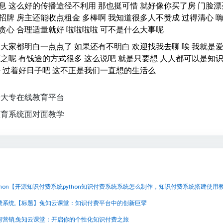
息 这么好的传播途径不利用 那也挺可惜 就好像你买了房 门脸漂
招牌 房主还能收点租金 多棒啊 我知道很多人不赞成 过得清心 
贪心 合理适量就好 啦啦啦啦 可不是什么大事呢
望大家都明白一点点了 如果还有不明白 欢迎找我去聊 唉 我就是
言之呢 有钱途的方式很多 这么说吧 就是只要想 人人都可以是知
好 过着好日子吧 这不正是我们一直想的生活么
升大专在线教育平台
教育系统面对面教学
费系统,【标题】兔知云课堂：知识付费平台中的创新巨擘
何营销,兔知云课堂：开启你的个性化知识付费之旅