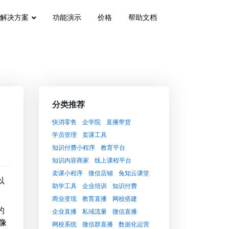
解决方案
功能演示
价格
帮助文档
分类推荐
快消零售
企学院
直播带货
学员管理
卖课工具
知识付费小程序
教育平台
知识内容商家
线上课程平台
卖课小程序
微信店铺
兔知云课堂
以
助学工具
企业培训
知识付费
商业变现
教育直播
网校搭建
的
企业直播
私域流量
微信直播
像
网校系统
微信群直播
数据化运营