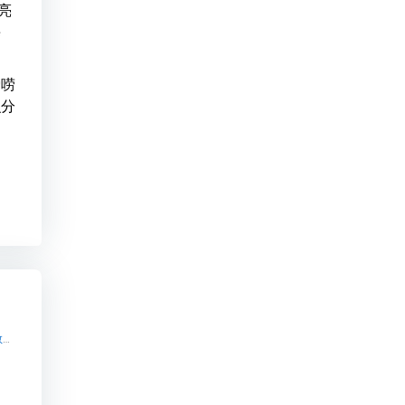
亮
嗨
爱唠
识分
开源知识付费系统python【开源知识付费系统python知识付费系统系统怎么制作，知识付费系统搭建使用教程】