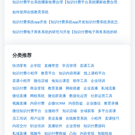
知识付费平台系统哪家收费合理【知识付费平台系统哪家收费合理知识付费系统系统怎么制作，知识付费系统搭建使用教程】
如何使用在线教育系统
知识付费系统app开发【知识付费系统app开发知识付费系统系统怎么制作，知识付费系统搭建使用教程】
知识付费电子商务系统的研究与开发【知识付费电子商务系统的研究与开发知识付费系统系统怎么制作，知识付费系统搭建使用教程】
分类推荐
快消零售
企学院
直播带货
学员管理
卖课工具
知识付费小程序
教育平台
知识内容商家
线上课程平台
卖课小程序
微信店铺
兔知云课堂
助学工具
企业培训
知识付费
商业变现
教育直播
网校搭建
企业直播
私域流量
微信直播
网校系统
微信群直播
数据化运营
社群运营工具
视频直播
内容付费
企微SCRM
内容防盗
企业微信
教育录播
微信知识付费平台
企微助手
知识店铺
全域获客
多平台卖课
员工培训
用户运营
美业直播
在线教育系统
小程序
卖课技巧
内容交付
职业培训
直播软件
企业营销
知识付费源码
私域直播
视频号
知识付费商城
凸知
内容变现
智能投放