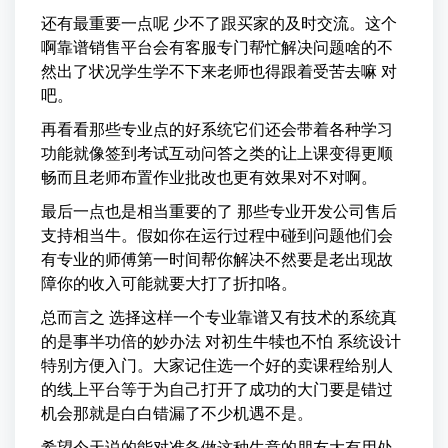
还有最重要一点呢 少不了跟买家的及时交流。这个
啊靠谱销售平台会有客服专门帮忙解决问题啥的不
然出了状况学生学不下来老师也得跟着受苦去嘛 对
吧。
再看看那些专业点的好系统它们还会带着各种学习
功能就像签到考试互动问答之类的让上课变得更顺
畅而且老师布置作业批改也更有效果对不对啊。
最后一点也是相当重要的了 那些专业开发公司售后
支持相当牛。假如你在运行过程中碰到问题他们会
有专业的师傅第一时间帮你解决不然要是老出现故
障你的收入可能就要大打了折扣咯。
总而言之 选择这样一个专业靠谱又有技术的系统真
的是事半功倍的妙办法 对初生牛犊也不怕 系统设计
特别方便入门。大家记住选一个好的卖课程给别人
的线上平台等于为自己打开了成功的大门要是错过
机会那就是白白错漏了不少机遇不是。
希望今天说的能对准备做这种生意的朋友大有用处