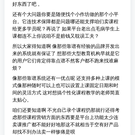
好东西了吧 。
还有个大问题你要是随便找个小作坊做的那个小平
台。它连技术保障都是问题哪还能支撑咱们卖课程
给更多学员呢？再说了 如果平台老出点毛病学生上
课都连不上你说咱不是赔钱又耽误工夫？
所以大家得知道啊 像那些靠谱有经验的品牌开发出
来的系统就有保证了 想那些大型教育机构早就是它
的用户它们肯定得靠点谱不然客户都不跑来找谁麻
烦？
像那些靠谱系统还有一优点呢 还支持多种上课的模
式像那种随时可以上也可以设置上课固定日期和时
间的灵活方式 这对想搞个性化课程教学的老师简直
太贴心。
咱们还要知道啊 不光自己录个课程扔那就行还得考
虑那些课程营销方面的东西要是平台上功能太少连
卖课推广都不能好好地那这不就相当于空有好产品
却找不到办法卖一样惨痛是呗