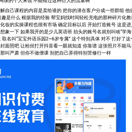
网课的个人来说 不能错过这种巨大的流量啊
了解自己课程的内容是卖给谁的 把你的潜在客户分成一些群组 他
跟兴趣是什么 根据我的经验 帮宝妈找时间轻松充电的那种碎片化教
教化妆的实操课程也很有市场 确定目标以后 开始打造账号 这是进
 想象一下 如果我开的是少儿英语班 抬头的账号名就别叫啥“学海
 取名叫“宝宝外语乐园2~6岁专属” 这个特别具体 对不 打好了这
个封面照吧 让粉丝打开抖音看一眼就知道 你靠谱 这张照片不能马
尚那叫严肃 但你不做僧课 别把自己弄得特别苦修行一样