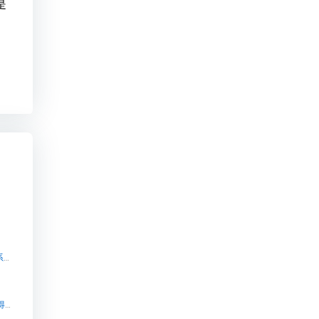
是
知识付费_知识产品与用户服务的私域运营工具!【知识付费_知识产品与用户服务的私域运营工具!知识付费系统系统怎么制作，知识付费系统搭建使用教程】
知识付费小程序源码猪八戒网专业制作小程序-值得放心【知识付费小程序源码猪八戒网专业制作小程序-值得放心知识付费系统系统怎么制作，知识付费系统搭建使用教程】