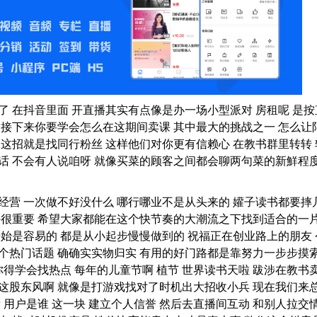
了 在抖音里面 开直播其实有点像是办一场小型派对 房租呢 是按
 接下来你要学会怎么在这期间卖课 其中最大的挑战之一 怎么让
 这招就是找同行粉丝 这样他们对你更有信赖心 在教书群里转转 
话 不会有人说咱呀 就像买菜的顾客之间都会聊两句菜的新鮮程
经营 一次做不好没什么 哪行哪业不是从头来的 孉子读书都要摔
任很重要 希望大家都能在这个快节奏的大潮流之下找到适合的一
开始是容易的 都是从小起步慢慢做到的 祝福正在创业路上的朋友 
个热门话题 确确实实物归实 有用的好门路都是靠努力一步步摸
你得学会找热点 每年的儿童节啊 植节 世界读书天啦 跋涉在教书
这股东风啊 就像是打游戏找对了时机出大招收小兵 现在我们来
 用户是谁 这一块 建立个人信誉 然后去直播间互动 和别人拉交