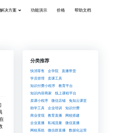
解决方案
功能演示
价格
帮助文档
分类推荐
快消零售
企学院
直播带货
学员管理
卖课工具
知识付费小程序
教育平台
知识内容商家
线上课程平台
卖课小程序
微信店铺
兔知云课堂
们
助学工具
企业培训
知识付费
具
商业变现
教育直播
网校搭建
在
企业直播
私域流量
微信直播
教
网校系统
微信群直播
数据化运营