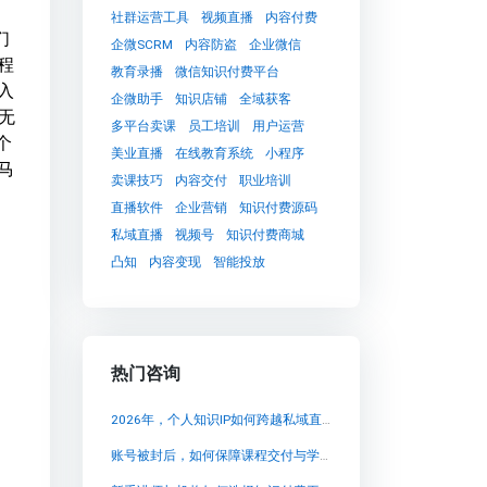
社群运营工具
视频直播
内容付费
们
企微SCRM
内容防盗
企业微信
程
教育录播
微信知识付费平台
入
企微助手
知识店铺
全域获客
无
多平台卖课
员工培训
用户运营
个
美业直播
在线教育系统
小程序
马
卖课技巧
内容交付
职业培训
直播软件
企业营销
知识付费源码
私域直播
视频号
知识付费商城
凸知
内容变现
智能投放
热门咨询
2026年，个人知识IP如何跨越私域直播的流量与转化双重陷阱？
账号被封后，如何保障课程交付与学员数据安全？