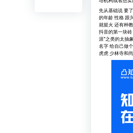
培机构或者想卖
先从基础说 要
的年龄 性格 
就挺火 还有种
抖音的第一块砖
涯”之类的太抽象
名字 给自己做
虎虎 少林寺和