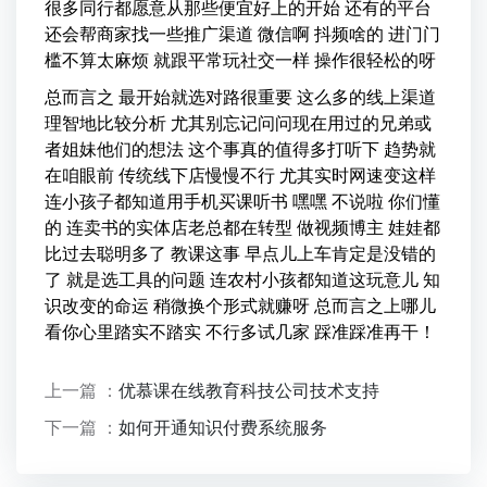
很多同行都愿意从那些便宜好上的开始 还有的平台
还会帮商家找一些推广渠道 微信啊 抖频啥的 进门门
槛不算太麻烦 就跟平常玩社交一样 操作很轻松的呀
总而言之 最开始就选对路很重要 这么多的线上渠道
理智地比较分析 尤其别忘记问问现在用过的兄弟或
者姐妹他们的想法 这个事真的值得多打听下 趋势就
在咱眼前 传统线下店慢慢不行 尤其实时网速变这样
连小孩子都知道用手机买课听书 嘿嘿 不说啦 你们懂
的 连卖书的实体店老总都在转型 做视频博主 娃娃都
比过去聪明多了 教课这事 早点儿上车肯定是没错的
了 就是选工具的问题 连农村小孩都知道这玩意儿 知
识改变的命运 稍微换个形式就赚呀 总而言之上哪儿
看你心里踏实不踏实 不行多试几家 踩准踩准再干！
上一篇 ：
优慕课在线教育科技公司技术支持
下一篇 ：
如何开通知识付费系统服务