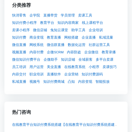
分类推荐
快消零售
企学院
直播带货
学员管理
卖课工具
知识付费小程序
教育平台
知识内容商家
线上课程平台
卖课小程序
微信店铺
兔知云课堂
助学工具
企业培训
知识付费
商业变现
教育直播
网校搭建
企业直播
私域流量
微信直播
网校系统
微信群直播
数据化运营
社群运营工具
视频直播
内容付费
企微SCRM
内容防盗
企业微信
教育录播
微信知识付费平台
企微助手
知识店铺
全域获客
多平台卖课
员工培训
用户运营
美业直播
在线教育系统
小程序
卖课技巧
内容交付
职业培训
直播软件
企业营销
知识付费源码
私域直播
视频号
知识付费商城
凸知
内容变现
智能投放
热门咨询
在线教育平台知识付费系统搭建【在线教育平台知识付费系统搭建知识付费系统系统怎么制作，知识付费系统搭建使用教程】