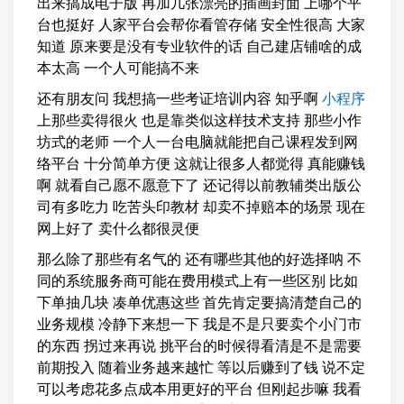
出来搞成电子版 再加几张漂亮的插画封面 上哪个平
台也挺好 人家平台会帮你看管存储 安全性很高 大家
知道 原来要是没有专业软件的话 自己建店铺啥的成
本太高 一个人可能搞不来
还有朋友问 我想搞一些考证培训内容 知乎啊
小程序
上那些卖得很火 也是靠类似这样技术支持 那些小作
坊式的老师 一个人一台电脑就能把自己课程发到网
络平台 十分简单方便 这就让很多人都觉得 真能赚钱
啊 就看自己愿不愿意下了 还记得以前教辅类出版公
司有多吃力 吃苦头印教材 却卖不掉赔本的场景 现在
网上好了 卖什么都很灵便
那么除了那些有名气的 还有哪些其他的好选择呐 不
同的系统服务商可能在费用模式上有一些区别 比如
下单抽几块 凑单优惠这些 首先肯定要搞清楚自己的
业务规模 冷静下来想一下 我是不是只要卖个小门市
的东西 拐过来再说 挑平台的时候得看清是不是需要
前期投入 随着业务越来越忙 等以后赚到了钱 说不定
可以考虑花多点成本用更好的平台 但刚起步嘛 我看