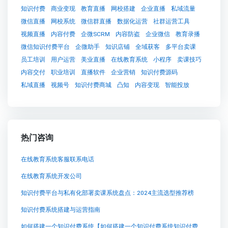
知识付费
商业变现
教育直播
网校搭建
企业直播
私域流量
微信直播
网校系统
微信群直播
数据化运营
社群运营工具
视频直播
内容付费
企微SCRM
内容防盗
企业微信
教育录播
微信知识付费平台
企微助手
知识店铺
全域获客
多平台卖课
员工培训
用户运营
美业直播
在线教育系统
小程序
卖课技巧
内容交付
职业培训
直播软件
企业营销
知识付费源码
私域直播
视频号
知识付费商城
凸知
内容变现
智能投放
热门咨询
在线教育系统客服联系电话
在线教育系统开发公司
知识付费平台与私有化部署卖课系统盘点：2024主流选型推荐榜
知识付费系统搭建与运营指南
如何搭建一个知识付费系统【如何搭建一个知识付费系统知识付费系统系统怎么制作，知识付费系统搭建使用教程】