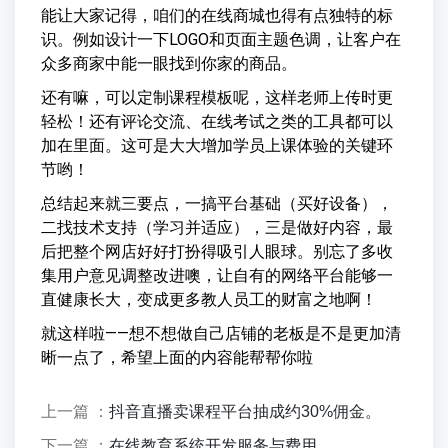
能让大家记得，咱们的在线商城也得有点独特的标
识。例如设计一下LOGO和页面主题色调，让客户在
众多商家中能一眼找到你家的商品。
还有嘛，可以定制课程模板呢，这样老师上传时更
轻松！还有评论交流、在线考试之类的工具都可以
加在里面。这可是大大增加学员上课体验的关键环
节哟！
总结起来就三要点，一搞平台基础（买好设备），
二找技术支持（学习并适应），三是做好内容，最
后把整个网店好好打扮得吸引人眼球。别忘了多收
集用户意见调整改进噢，让自有的网络平台能够一
直健康长大，变成更多教人员工的财富之地啊！
就这样啦——想不想做自己店铺的老板是不是更加清
晰一点了，希望上面的内容能帮帮你啦
上一篇 ：
抖音直播卖课程平台抽成约30%佣金。
下一篇 ：
在线教育系统开发服务与费用