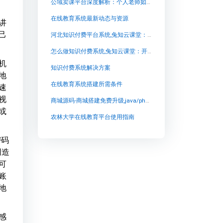
公域卖课平台深度解析：个人老师如何高效选择与突围
在线教育系统最新动态与资源
讲
己
河北知识付费平台系统,兔知云课堂：开启智慧学习新时代
怎么做知识付费系统,兔知云课堂：开启专属知识付费之旅
机
知识付费系统解决方案
地
在线教育系统搭建所需条件
速
视
商城源码-商城搭建免费升级,java/php/go商城定制开发【商城源码-商城搭建免费升级,java/php/go商城定制开发知识付费系统系统怎么制作，知识付费系统搭建使用教程】
或
农林大学在线教育平台使用指南
密码
创造
可
账
地
感