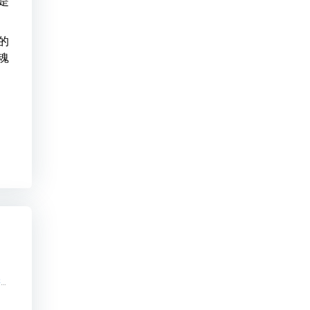
是
的
魂
性价比高知识付费系统哪家好【性价比高知识付费系统哪家好知识付费系统系统怎么制作，知识付费系统搭建使用教程】
】