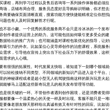
买课程，再到学习过程以及售后咨询等一系列操作体验都必须拉
商场，店铺布局合理、服务员态度好且导购标识明确，你才想去
务商要确保页面清晰直观，搜索功能方便快捷能精准定位你想找
问题也有人及时回复解答才行呢。
也不容小觑。一个优秀的系统服务商不会只是冷冰冰的一个发布
容创作者提供运营上的助力。这可能包括如何吸引更多受众的建
数据给出的推广方向；也可能涵盖对课程包装优化的指导，让好
有吸引力的外衣。比如某位心灵导师创作的治愈课程，系统服务
众需求，引导他在宣传上突出当下社会压力下的舒缓效果，这样
面需求的人心哦。
要有很强的拓展性。时代发展太快啦，谁知道下一刻哪个领域就
可以轻松接纳不同类型、不同领域的新知识产品进入这个平台。
里的神秘课程或者是超小型无人机驾驶指南这样的新兴玩意火起
就能够马上适配这些新奇玩意儿的相关发布管理等功能。
也是很关键的一环。不管创作者遇到创作困境，还是消费者觉得
服都要像一个温柔热心的天使一样及时出现。客服不能只是一堆
是要像老朋友聊天那样给出真诚有效又有针对性的回应。比如说