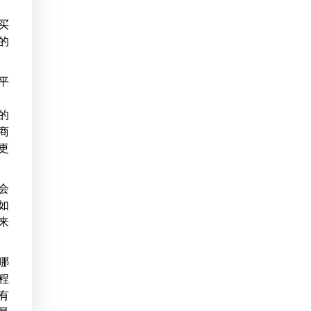
买
的
平
的
商
更
会
如
来
哪
程
有