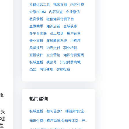
社群运营工具
视频直播
内容付费
企微SCRM
内容防盗
企业微信
教育录播
微信知识付费平台
企微助手
知识店铺
全域获客
多平台卖课
员工培训
用户运营
美业直播
在线教育系统
小程序
卖课技巧
内容交付
职业培训
直播软件
企业营销
知识付费源码
私域直播
视频号
知识付费商城
凸知
内容变现
智能投放
服
热门咨询
上头
私域直播，如何告别“一播就封”的流量困局？
你想
知识付费小程序系统,兔知云课堂：开启知识付费的新时代
盖