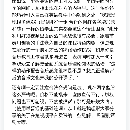
比如说一个教英语的博主可以找到一个留学经验分
享的网红，互相出现在对方的内容里。这时候你还
能巧妙引入自己在英语教学中的独到之处。“我就发
现很多像XX（提到那个一起合作的网红名字增加亲
和感）一样的留学生其实都会被这个语法困扰...”此外
利用好短视频里面的热门挑战也很有必要，跟着节
奏用创新的手法嵌入自己的课程特色内容。像是现
在流行的一个展示才艺的舞蹈动作挑战，如果你是
音乐教育工作者就参与进去，表演同时加入一句引
导观众去了解更全面系统音乐理论知识的话语：“这
样的动作配合音乐感觉很棒是不是？想真正理解背
后的音乐文化来我的公开课呀。”
还有啊一定要注意合法合规问题啦 。现在网络监管
这么严格呢。价格不能乱来，虚假宣传不行，版权
问题也不可忽视。不然被投诉了那可是麻烦大咯 。
（使用最普通的基础连词）以上就是我想跟大家分
享的关于在短视频平台卖课的一些见解 。希望能帮
到大家。