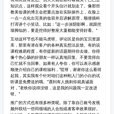
知识点，这样观众看个开头估计就划走了。像那些
教美妆课的博主会把重点放在实际操作上，在脸上
一点一点化出完美的妆容并且讲解原理，顺便插科
打诨讲个小笑话。比如：“这一步涂阴影啊，就跟挖
墙脚似的，要是挖得好整座大厦都能变得好看。”
互动这环节也不能马虎呀。评论区是你的宝贝资源
库，那里有潜在客户的各种真实想法反馈。有的说
课程难易程度，有些提新的话题期待你去做。你得
像个热心肠的好朋友一样认真地回复。不要觉得自
己忙就不当回事。如果有人夸你，你可以表示感谢
顺便介绍自己的课程福利，“哎呀，谢谢你这么看得
起我，其实我有个针对咱们这种刚入门的小白的试
听课是免费送的哦。”遇到有人挑刺你就真诚面
对，“老铁你说得没错，这是我的问题我一定改进
呀。”
推广的方式也有很多种类呢。除了靠自己账号发视
频外联结一些同领域的人合拍或者客串效果很好。