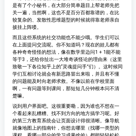
是有了个小秘书，在大部分简单题目上帮老师先把
关一遍，当然啊，这也不是百分百都靠谱的，在比
较复杂的、发散性思维题型的时候就得靠老师亲自
披挂上阵喽。
而且这些系统的社交功能也不能少哦。学生们可以
在上面提问交流呢。你不知道吗？现在的娃儿都有
各种奇奇怪怪的想法，像在数学里边问1 + 1能不能
等于3，还给你扯出一大堆奇谈怪论的理由来（这里
致敬一下各位知乎上的“灵魂提问手”们）。这时候同
学们互相讨论就会有新思路冒出来啦，并且有不懂
的问题能及时向老师求救。不像以前在学校里面
啊，一有问题等到课间，那短短几分钟根本问不清
楚嘛。
说到用户界面吧。这很重要嘞，因为谁也不想在一
个看起来乱糟糟、找不到方向的地方搞学习呢。好
的第三方教育系统会让页面设计得很清晰。像导航
就像地图上的指南针，你想去哪里（找哪一类型的
课程、看哪一部分的学习成果啥的）都能轻轻松松