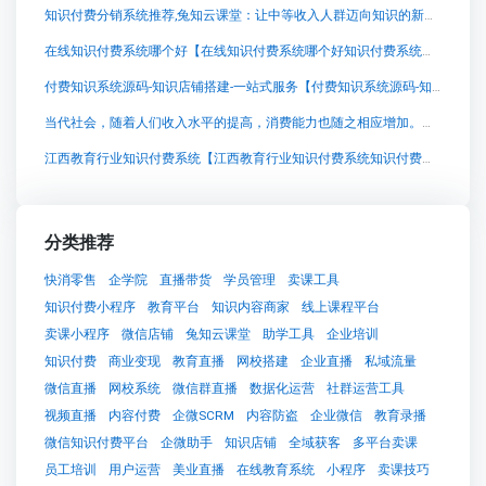
知识付费分销系统推荐,兔知云课堂：让中等收入人群迈向知识的新时代
在线知识付费系统哪个好【在线知识付费系统哪个好知识付费系统系统怎么制作，知识付费系统搭建使用教程】
付费知识系统源码-知识店铺搭建-一站式服务【付费知识系统源码-知识店铺搭建-一站式服务知识付费系统系统怎么制作，知识付费系统搭建使用教程】
当代社会，随着人们收入水平的提高，消费能力也随之相应增加。这不仅带来了消费规模的扩张，还推动了消费结构的升级。在新的消费升级浪潮中，学习提升成为核心主题，人们的消费结构由传统的“衣、食、住、行”逐渐向“精神消费”转变。
江西教育行业知识付费系统【江西教育行业知识付费系统知识付费系统系统怎么制作，知识付费系统搭建使用教程】
分类推荐
快消零售
企学院
直播带货
学员管理
卖课工具
知识付费小程序
教育平台
知识内容商家
线上课程平台
卖课小程序
微信店铺
兔知云课堂
助学工具
企业培训
知识付费
商业变现
教育直播
网校搭建
企业直播
私域流量
微信直播
网校系统
微信群直播
数据化运营
社群运营工具
视频直播
内容付费
企微SCRM
内容防盗
企业微信
教育录播
微信知识付费平台
企微助手
知识店铺
全域获客
多平台卖课
员工培训
用户运营
美业直播
在线教育系统
小程序
卖课技巧