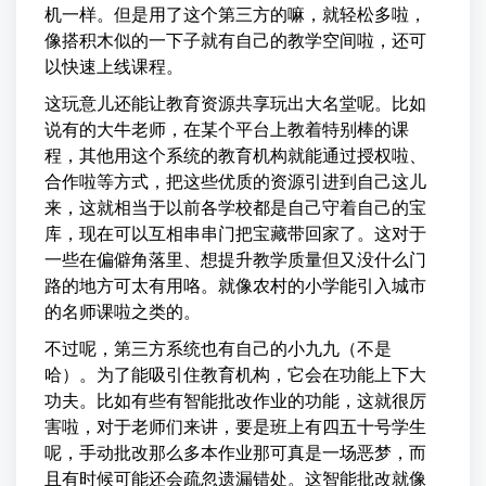
机一样。但是用了这个第三方的嘛，就轻松多啦，
像搭积木似的一下子就有自己的教学空间啦，还可
以快速上线课程。
这玩意儿还能让教育资源共享玩出大名堂呢。比如
说有的大牛老师，在某个平台上教着特别棒的课
程，其他用这个系统的教育机构就能通过授权啦、
合作啦等方式，把这些优质的资源引进到自己这儿
来，这就相当于以前各学校都是自己守着自己的宝
库，现在可以互相串串门把宝藏带回家了。这对于
一些在偏僻角落里、想提升教学质量但又没什么门
路的地方可太有用咯。就像农村的小学能引入城市
的名师课啦之类的。
不过呢，第三方系统也有自己的小九九（不是
哈）。为了能吸引住教育机构，它会在功能上下大
功夫。比如有些有智能批改作业的功能，这就很厉
害啦，对于老师们来讲，要是班上有四五十号学生
呢，手动批改那么多本作业那可真是一场恶梦，而
且有时候可能还会疏忽遗漏错处。这智能批改就像