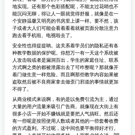
地实现。还有那个色彩搭配呢，不能太过花哨也不
能沉闷无聊，得让人一眼就觉得舒服，就像是在一
个安静温馨又明亮的书房里上课一样。要不然，孩
子或者大人们可能会看着看着就被页面分散注意力
跑去看手机啦、电视啦去了。
安全性也得提提呐。这关系着学员们的隐私还有各
种教学数据的保护呢。你想万一有一天这个系统被
人攻击啦或者是漏洞百出，学生的家庭住址、联系
方式啊之类的都被泄露出去了可咋整呢？那就像开
着门做生意一样危险。而且啊那些教学内容如果被
盗取然后被不良商家拿去做歪门邪道的事情就更加
不得了。
从商业模式来说啊，有的是以免费引流为主，通过
大量的用户流量来吸引广告商。就像现在大街上有
很多小店一开始不赚钱就是要把人气搞旺。然后还
有一些呢是按照使用人数或者其他的一些套餐收费
的方式盈利。不过呢，这中间也要平衡得好才行。