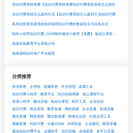
知识付费系统免费【知识付费系统免费知识付费系统系统怎么制作，知识付费系统搭建使用教程】
知识付费系统怎么盈利引流【知识付费系统怎么盈利引流知识付费系统系统怎么制作，知识付费系统搭建使用教程】
私有化部署卖课系统如何保障知识付费的数据安全与业务自主
制作小程序知识付费_3分钟制作微信小程序【免费】,兔知云课堂：解锁知识付费平台的创新力
高德在线教育平台系统介绍
电商课程站外推广平台推荐
分类推荐
快消零售
企学院
直播带货
学员管理
卖课工具
知识付费小程序
教育平台
知识内容商家
线上课程平台
卖课小程序
微信店铺
兔知云课堂
助学工具
企业培训
知识付费
商业变现
教育直播
网校搭建
企业直播
私域流量
微信直播
网校系统
微信群直播
数据化运营
社群运营工具
视频直播
内容付费
企微SCRM
内容防盗
企业微信
教育录播
微信知识付费平台
企微助手
知识店铺
全域获客
多平台卖课