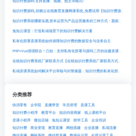
知识付费源码-支持直播、视频、图文等模式!
知识付费源码_轻晓云在线教育直播网课系统_免费试用【知识付费源码_轻晓云在线教育直播网课系统_免费试用知识付费系统系统怎么制作，知识付费系统搭建使用教程】
知识付费系统哪家实惠,资本运营为产品运营服务的三种方式：股权投资、并购重组和公开发行股票
兔知云课堂：打造私域场景下的知识付费解决方案
私有化部署卖课系统如何保障知识付费的数据安全与业务自主
PHP+Vue强强联合！凸知：支持私有化部署与源码二开的自建卖课平台
在线知识付费系统厂家联系方式【在线知识付费系统厂家联系方式知识付费系统系统怎么制作，知识付费系统搭建使用教程】
私域卖课系统如何解决平台审核与封禁难题：知识付费的私有化部署与搭建简单选择
分类推荐
快消零售
企学院
直播带货
学员管理
卖课工具
知识付费小程序
教育平台
知识内容商家
线上课程平台
卖课小程序
微信店铺
兔知云课堂
助学工具
企业培训
知识付费
商业变现
教育直播
网校搭建
企业直播
私域流量
微信直播
网校系统
微信群直播
数据化运营
社群运营工具