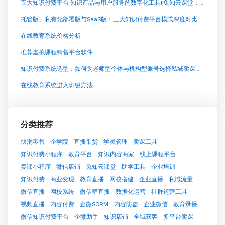
五大知识付费平台-知识产品与用户服务的数字化工具!,兔知云课堂：创新科技助力个性化知识付费学习
托管版、私有化部署版与SaaS版：三大知识付费平台模式深度对比，助你精准避坑
在线教育系统价格分析
推荐虚拟课程销售平台软件
知识付费系统选型：如何为老师型个体与机构型账号选择私域卖课方案
在线教育系统进入班级方法
分类推荐
快消零售
企学院
直播带货
学员管理
卖课工具
知识付费小程序
教育平台
知识内容商家
线上课程平台
卖课小程序
微信店铺
兔知云课堂
助学工具
企业培训
知识付费
商业变现
教育直播
网校搭建
企业直播
私域流量
微信直播
网校系统
微信群直播
数据化运营
社群运营工具
视频直播
内容付费
企微SCRM
内容防盗
企业微信
教育录播
微信知识付费平台
企微助手
知识店铺
全域获客
多平台卖课